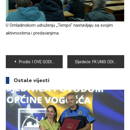
U Omladinskom udruženju „Tempo“ nastavljaju sa svojim
aktivnostima i predavanjima.
Navigacija
Prošlo:
I OVE GODINE „RAMAZANSKI KANDILJI“ ULJEPŠALI DOČEK RAMAZANA U VOGOŠĆI
Sljedeće:
FK UNIS ODIGRAO POSLJEDNJU PRIJATELJSKU UTAKMICU PROTIV NK STUP
članaka
Ostale vijesti