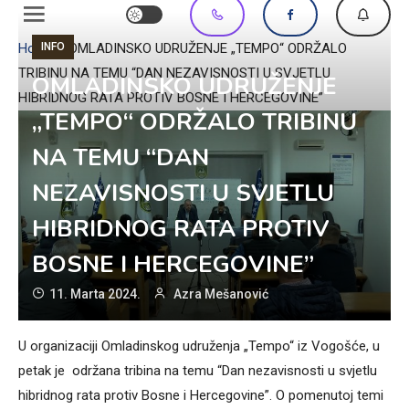
INFO
Home
»
OMLADINSKO UDRUŽENJE „TEMPO“ ODRŽALO
TRIBINU NA TEMU “DAN NEZAVISNOSTI U SVJETLU
OMLADINSKO UDRUŽENJE
HIBRIDNOG RATA PROTIV BOSNE I HERCEGOVINE”
„TEMPO“ ODRŽALO TRIBINU
NA TEMU “DAN
NEZAVISNOSTI U SVJETLU
HIBRIDNOG RATA PROTIV
BOSNE I HERCEGOVINE”
11. Marta 2024.
Azra Mešanović
U organizaciji Omladinskog udruženja „Tempo“ iz Vogošće, u
petak je održana tribina na temu “Dan nezavisnosti u svjetlu
hibridnog rata protiv Bosne i Hercegovine”. O pomenutoj temi