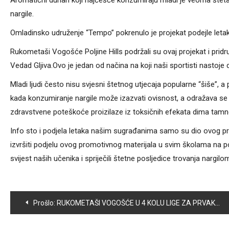
Aromatični duhan koji najčešće konzumiraju mladi je veoma štetan
nargile.
Omladinsko udruženje “Tempo” pokrenulo je projekat podejle letak
Rukometaši Vogošće Poljine Hills podržali su ovaj projekat i pridr
Vedad Gljiva.Ovo je jedan od načina na koji naši sportisti nasto
Mladi ljudi često nisu svjesni štetnog utjecaja popularne “šiše”, 
kada konzumiranje nargile može izazvati ovisnost, a odražava se 
zdravstvene poteškoće proizilaze iz toksičnih efekata dima tamno
Info sto i podjela letaka našim sugrađanima samo su dio ovog pro
izvršiti podjelu ovog promotivnog materijala u svim školama na po
svijest naših učenika i spriječili štetne posljedice trovanja nargilo
Navigacija
Prošlo:
RUKOMETAŠI VOGOŠĆE U 4 KOLU LIGE ZA PRVAKA BIH DOČEKUJU RK MAGLAJ
članaka