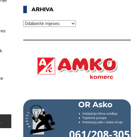
nije
ARHIVA
ARHIVA
evo
a,
će