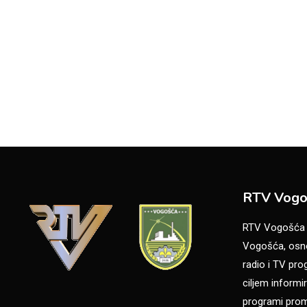
RTV Vogo
RTV Vogošća je
Vogošća, osno
radio i TV pr
ciljem informir
programi promo