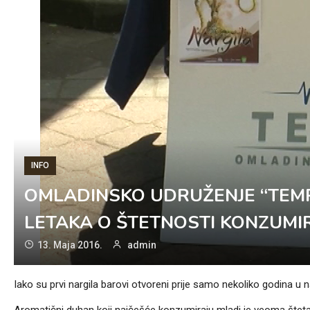
INFO
OMLADINSKO UDRUŽENJE “TEM
LETAKA O ŠTETNOSTI KONZUMI
13. Maja 2016.
admin
Iako su prvi nargila barovi otvoreni prije samo nekoliko godina u