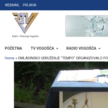
Skip
WEBMAIL
PRIJAVA
to
content
RADIO TELEVIZIJA VOGOŠĆA
POČETNA
TV VOGOŠĆA
RADIO VOGOŠĆA
Home
»
OMLADINSKO UDRUŽENJE “TEMPO” ORGANIZOVALO PO