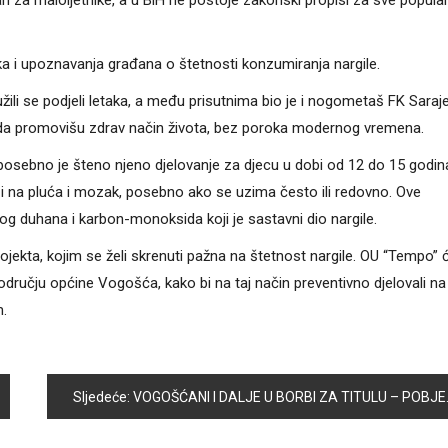
 za maloljetnike, a u BiH ne postoje zakonski propisi za sve popular
a i upoznavanja građana o štetnosti konzumiranja nargile.
užili se podjeli letaka, a među prisutnima bio je i nogometaš FK Saraj
je da promovišu zdrav način života, bez poroka modernog vremena.
a posebno je šteno njeno djelovanje za djecu u dobi od 12 do 15 godin
i na pluća i mozak, posebno ako se uzima često ili redovno. Ove
g duhana i karbon-monoksida koji je sastavni dio nargile.
jekta, kojim se želi skrenuti pažna na štetnost nargile. OU “Tempo” 
dručju općine Vogošća, kako bi na taj način preventivno djelovali na
m.
Sljedeće:
VOGOŠĆANI I DALJE U BORBI ZA TITULU – POBJEDA PROTIV MAGLAJA U 4.KOLU LIGE ZA PRVAKA BIH U RUKOMETU