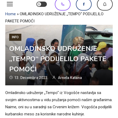
Home
»
OMLADINSKO UDRUŽENJE „TEMPO“ PODIJELILO
PAKETE POMOĆI
INFO
OMLADINSKO UDRUŽENJE
„TEMPO“ PODIJELILO PAKETE
POMOĆI
13. Decembra 2023.
Arnela Katana
Omladinsko udruženje „Tempo“ iz Vogošće nastavlja sa
svojim aktivnostima u vidu pružanja pomoći našim građanima.
Naime, oni su u saradnji sa Crvenim križem Vogošća podijelili
kurbansko meso za korisnike narodne kuhinje.