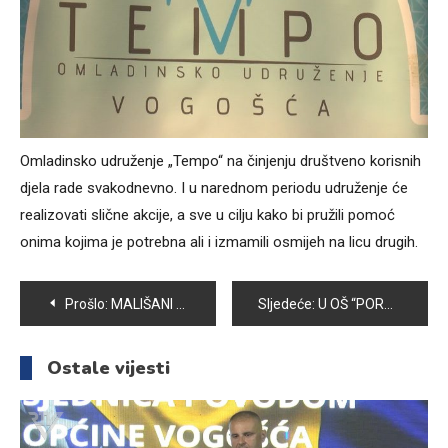
Omladinsko udruženje „Tempo“ na činjenju društveno korisnih
djela rade svakodnevno. I u narednom periodu udruženje će
realizovati slične akcije, a sve u cilju kako bi pružili pomoć
onima kojima je potrebna ali i izmamili osmijeh na licu drugih.
Navigacija
Prošlo:
MALIŠANI FK „UNIS“ OSVOJILI ZLATO NA TURNIRU U VITEZU
Sljedeće:
U OŠ “PORODICE EF. RAMIĆ” RADIONICE ZA DJECU POD NAZIVOM “DETEKTIVI-SIGURNOST DJECE U BLIZINI PASA“
članaka
Ostale vijesti