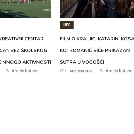
INFO
KREATIVNI CENTAR
FILM O KRALJICI KATARINI KOS
ICA”: BEZ ŠKOLSKOG
KOTROMANIĆ BIĆE PRIKAZAN
UZ MNOGO AKTIVNOSTI
SUTRA U VOGOŠĆI
Arnela Katana
Arnela Katana
.
5. Augusta 2026.