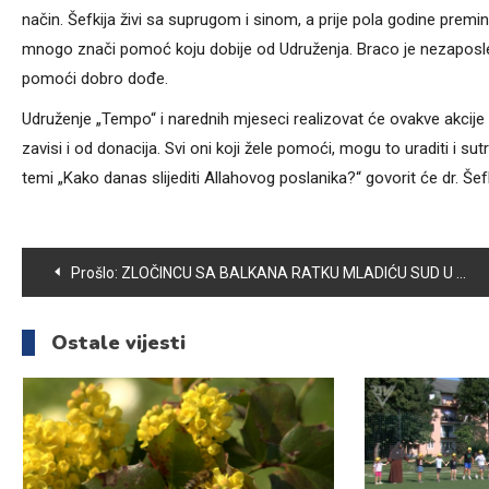
način. Šefkija živi sa suprugom i sinom, a prije pola godine premi
mnogo znači pomoć koju dobije od Udruženja. Braco je nezaposlen
pomoći dobro dođe.
Udruženje „Tempo“ i narednih mjeseci realizovat će ovakve akcije
zavisi i od donacija. Svi oni koji žele pomoći, mogu to uraditi i sut
temi „Kako danas slijediti Allahovog poslanika?“ govorit će dr. Šefk
Navigacija
Prošlo:
ZLOČINCU SA BALKANA RATKU MLADIĆU SUD U HAGU PRESUDIO KAZNU DOŽIVOTNOG ZATVORA
članaka
Ostale vijesti