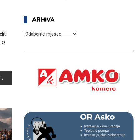
ARHIVA
ARHIVA
liti
. O
A