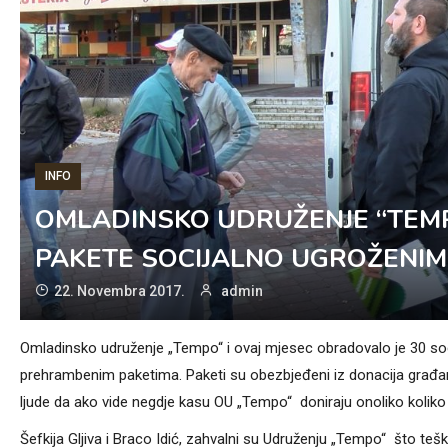
INFO
OMLADINSKO UDRUŽENJE “TEM
PAKETE SOCIJALNO UGROŽENI
22. Novembra 2017.
admin
Omladinsko udruženje „Tempo“ i ovaj mjesec obradovalo je 30 soci
prehrambenim paketima. Paketi su obezbjeđeni iz donacija građa
ljude da ako vide negdje kasu OU „Tempo“ doniraju onoliko koliko
Šefkija Gljiva i Braco Idić, zahvalni su Udruženju „Tempo“ što teš