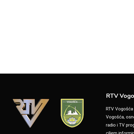
RTV Vogo
RTV Vogošća je
Vogošća, osno
radio i TV pr
ciljem informir