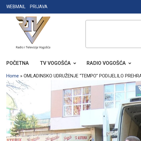
Skip
WEBMAIL
PRIJAVA
to
content
RADIO TELEVIZIJA VOGOŠĆA
POČETNA
TV VOGOŠĆA
RADIO VOGOŠĆA
Home
»
OMLADINSKO UDRUŽENJE “TEMPO” PODIJELILO PREH