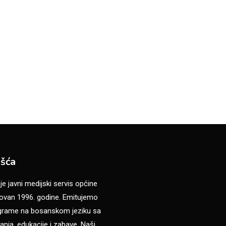
šća
 javni medijski servis općine
van 1996. godine. Emitujemo
ograme na bosanskom jeziku sa
anja, edukacije i zabave. Naši