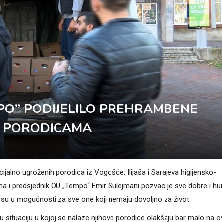
PO” PODIJELILO PREHRAMBENE
M PORODICAMA
jalno ugroženih porodica iz Vogošće, Ilijaša i Sarajeva higijensko-
na i predsjednik OU „Tempo“ Emir Sulejmani pozvao je sve dobre i h
 su u mogućnosti za sve one koji nemaju dovoljno za život.
ku situaciju u kojoj se nalaze njihove porodice olakšaju bar malo na o