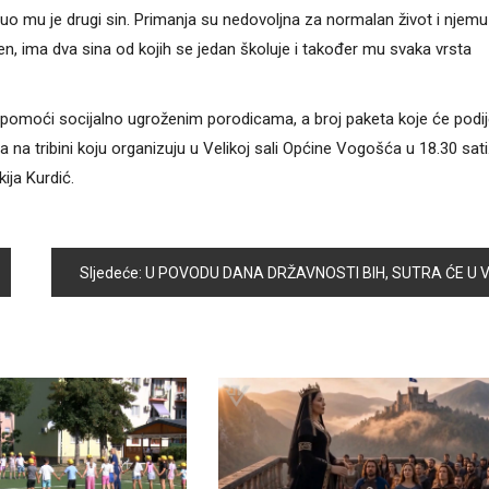
nuo mu je drugi sin. Primanja su nedovoljna za normalan život i njemu
, ima dva sina od kojih se jedan školuje i također mu svaka vrsta
 pomoći socijalno ugroženim porodicama, a broj paketa koje će podije
ra na tribini koju organizuju u Velikoj sali Općine Vogošća u 18.30 sati
ija Kurdić.
Sljedeće:
U POVODU DANA DRŽAVNOSTI BIH, SUTRA ĆE U VOGOŠĆI BITI ODRŽANA SVEČANA SJEDNICA OPĆINSKOG VIJEĆ