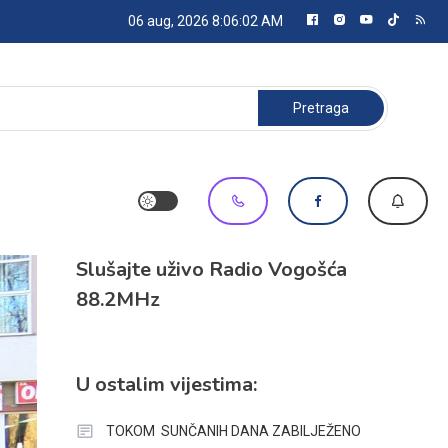
06 aug, 2026
8:06:03 AM
Pretraga:
Slušajte uživo Radio Vogošća
88.2MHz
U ostalim vijestima:
TOKOM SUNČANIH DANA ZABILJEŽENO