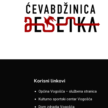
Korisni linkovi
Općina Vogošća – službena stranica
Kulturno sportski centar Vogošća
Dom zdravlja Vogošća