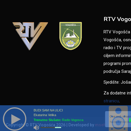
RTV Vogo
RTV Vogošća je
Vogošća, osno
radio i TV pr
ciljem informir
programi promo
područja Saraj
Sjedište: Još
Za dodatne in
stranicu
.
BUDI SAM NA ULICI
Ekatarina Velika
Ova web stranic
Trenutno Slušate:
Radio Vogosca
Nastavkom korišten
Copyright © RTV Vogošća 2026
|
Developed by
msehic