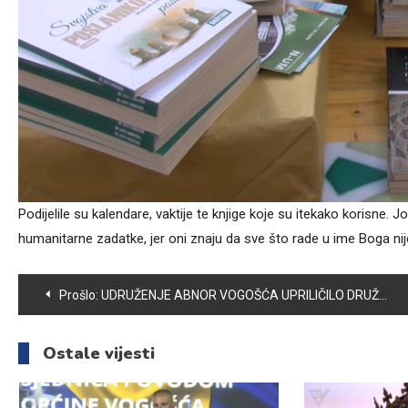
Podijelile su kalendare, vaktije te knjige koje su itekako korisne
humanitarne zadatke, jer oni znaju da sve što rade u ime Boga nij
Navigacija
Prošlo:
UDRUŽENJE ABNOR VOGOŠĆA UPRILIČILO DRUŽENJE ZA SVOJE ČLANICE POVODOM DANA ŽENA
članaka
Ostale vijesti