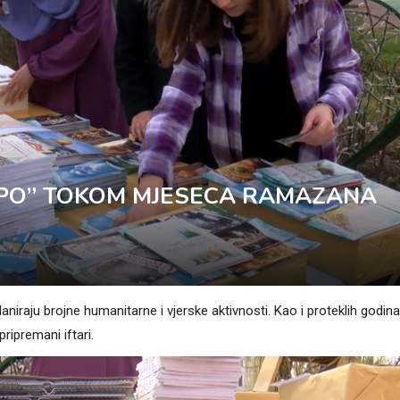
PO” TOKOM MJESECA RAMAZANA
raju brojne humanitarne i vjerske aktivnosti. Kao i proteklih godin
ripremani iftari.