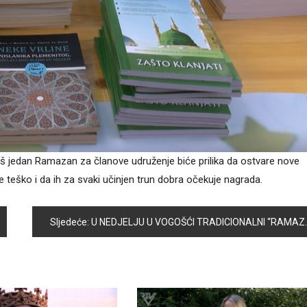
. Još jedan Ramazan za članove udruženje biće prilika da ostvare nove
e teško i da ih za svaki učinjen trun dobra očekuje nagrada.
Sljedeće:
U NEDJELJU U VOGOŠĆI TRADICIONALNI “RAMAZANSKI KANDILJI” – NAJLJEPŠI DOČEK MJESECA RAMAZANA