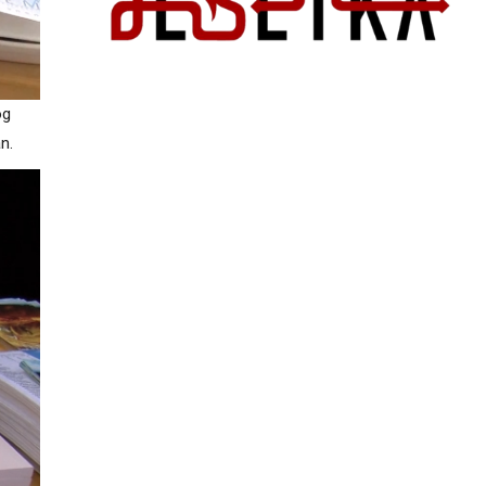
og
n.