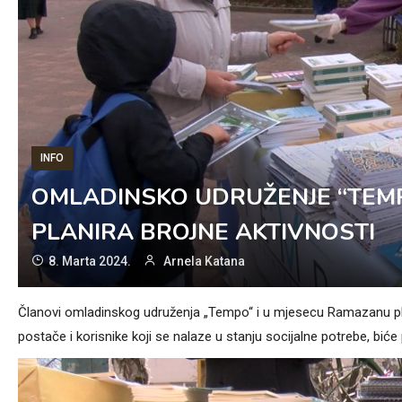
INFO
OMLADINSKO UDRUŽENJE “TEM
PLANIRA BROJNE AKTIVNOSTI
8. Marta 2024.
Arnela Katana
Članovi omladinskog udruženja „Tempo“ i u mjesecu Ramazanu plani
postače i korisnike koji se nalaze u stanju socijalne potrebe, biće p