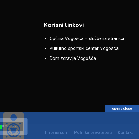
Korisni linkovi
Općina Vogošća – službena stranica
Kulturno sportski centar Vogošća
Dom zdravlja Vogošća
open / close
 All Cookies
Impressum
Politika privatnosti
Kontakt