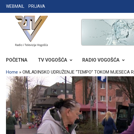
Skip
WEBMAIL
PRIJAVA
to
content
RADIO TELEVIZIJA VOGOŠĆA
POČETNA
TV VOGOŠĆA
RADIO VOGOŠĆA
Home
»
OMLADINSKO UDRUŽENJE “TEMPO” TOKOM MJESECA 