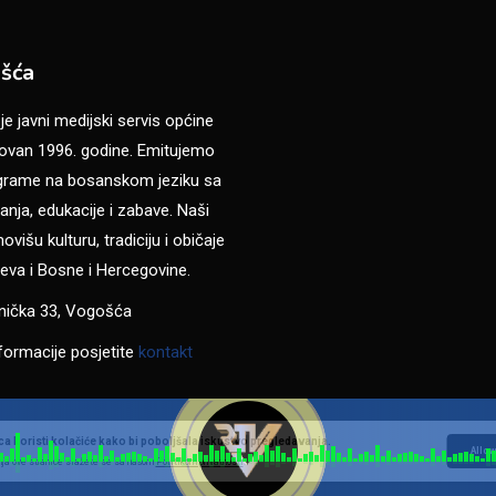
šća
 javni medijski servis općine
van 1996. godine. Emitujemo
ograme na bosanskom jeziku sa
anja, edukacije i zabave. Naši
višu kulturu, tradiciju i običaje
eva i Bosne i Hercegovine.
anička 33, Vogošća
formacije posjetite
kontakt
a koristi kolačiće kako bi poboljšala iskustvo pregledavanja.
Allow
ja ove stranice slažete se sa našom
Politikom privatnosti
.