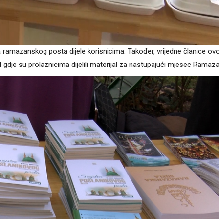
a ramazanskog posta dijele korisnicima. Također, vrijedne članice ov
gdje su prolaznicima dijelili materijal za nastupajući mjesec Ramaza