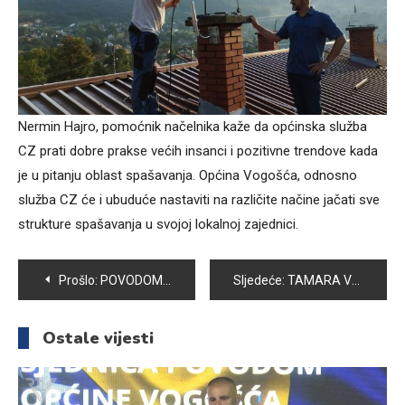
Nermin Hajro, pomoćnik načelnika kaže da općinska služba
CZ prati dobre prakse većih insanci i pozitivne trendove kada
je u pitanju oblast spašavanja. Općina Vogošća, odnosno
služba CZ će i ubuduće nastaviti na različite načine jačati sve
strukture spašavanja u svojoj lokalnoj zajednici.
Navigacija
Prošlo:
POVODOM OBILJEŽAVANJA DANA BOSANSKE PISMENOSTI BZK“PREPOROD“ VOGOŠĆA ORGANIZUJE TRIBINU „SREDNJOVJEKOVNA BOSANSKA PISMENOST KAO TEMELJ IDENTITETA BOSANSKOG JEZIKA“
Sljedeće:
TAMARA VUČINIĆ NEUMORNA U STVARANJU ČAROLIJE
članaka
Ostale vijesti