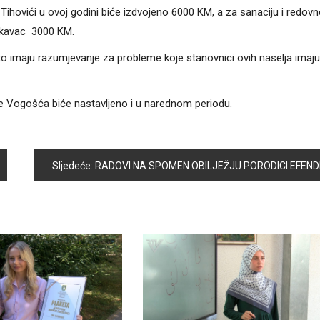
hovići u ovoj godini biće izdvojeno 6000 KM, a za sanaciju i redov
akavac 3000 KM.
o imaju razumjevanje za probleme koje stanovnici ovih naselja imaju
e Vogošća biće nastavljeno i u narednom periodu.
Sljedeće:
RADOVI NA SPOMEN OBILJEŽJU PORODICI EFENDIJE RAMIĆ PRIVODE SE KRAJ