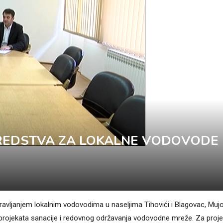
SREDSTVA ZA LOKALNE VODOVODE
ravljanjem lokalnim vodovodima u naseljima Tihovići i Blagovac, Muj
u projekata sanacije i redovnog održavanja vodovodne mreže. Za proj