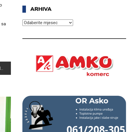
no
ARHIVA
ARHIVA
 sa
U