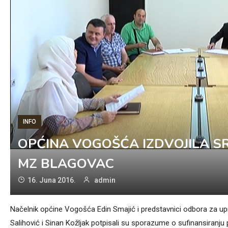
INFO
OPĆINA VOGOŠĆA IZDVOJILA 
MZ BLAGOVAC
16. Juna 2016.
admin
Načelnik općine Vogošća Edin Smajić i predstavnici odbora za up
Salihović i Sinan Kožljak potpisali su sporazume o sufinansiranj