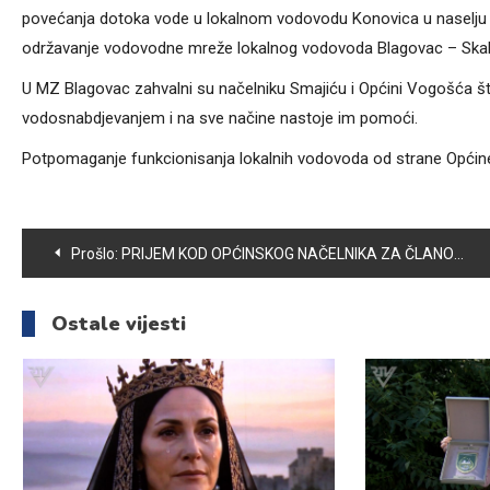
povećanja dotoka vode u lokalnom vodovodu Konovica u naselju Ti
održavanje vodovodne mreže lokalnog vodovoda Blagovac – Sk
U MZ Blagovac zahvalni su načelniku Smajiću i Općini Vogošća št
vodosnabdjevanjem i na sve načine nastoje im pomoći.
Potpomaganje funkcionisanja lokalnih vodovoda od strane Općin
Navigacija
Prošlo:
PRIJEM KOD OPĆINSKOG NAČELNIKA ZA ČLANOVE BOKSERSKOG KLUBA VOGOŠĆA
članaka
Ostale vijesti