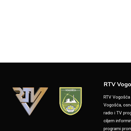
RTV Vogo
RTV Vogošća je
Vogošća, osno
radio i TV pr
ciljem informir
programi promo