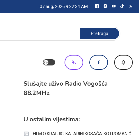
07 aug, 2026
9:32:34 AM
Pretraga:
Slušajte uživo Radio Vogošća
88.2MHz
U ostalim vijestima:
FILM O KRALJICI KATARINI KOSAČA-KOTROMANIĆ