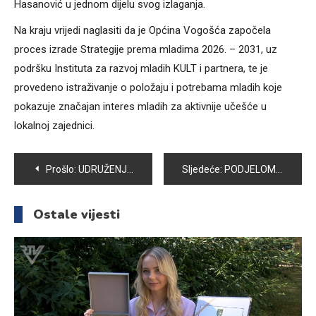
Hasanović u jednom dijelu svog izlaganja.
Na kraju vrijedi naglasiti da je Općina Vogošća započela
proces izrade Strategije prema mladima 2026. – 2031, uz
podršku Instituta za razvoj mladih KULT i partnera, te je
provedeno istraživanje o položaju i potrebama mladih koje
pokazuje značajan interes mladih za aktivnije učešće u
lokalnoj zajednici.
Navigacija
Prošlo:
UDRUŽENJE ANTIFAŠISTA I BORACA NOR-A VOGOŠĆA UPRILIČILO IFTARSKO DRUŽENJE
Sljedeće:
PODJELOM KARANFILA SUGRAĐANKAMA ČESTITALI 8. MART
članaka
Ostale vijesti