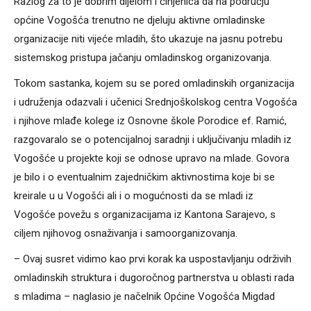
Razlog za to je dobrim dijelom i činjenica da na području
općine Vogošća trenutno ne djeluju aktivne omladinske
organizacije niti vijeće mladih, što ukazuje na jasnu potrebu
sistemskog pristupa jačanju omladinskog organizovanja.
Tokom sastanka, kojem su se pored omladinskih organizacija
i udruženja odazvali i učenici Srednjoškolskog centra Vogošća
i njihove mlađe kolege iz Osnovne škole Porodice ef. Ramić,
razgovaralo se o potencijalnoj saradnji i uključivanju mladih iz
Vogošće u projekte koji se odnose upravo na mlade. Govora
je bilo i o eventualnim zajedničkim aktivnostima koje bi se
kreirale u u Vogošći ali i o mogućnosti da se mladi iz
Vogošće povežu s organizacijama iz Kantona Sarajevo, s
ciljem njihovog osnaživanja i samoorganizovanja.
– Ovaj susret vidimo kao prvi korak ka uspostavljanju održivih
omladinskih struktura i dugoročnog partnerstva u oblasti rada
s mladima – naglasio je načelnik Općine Vogošća Migdad