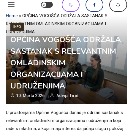
Home
»
OPĆINA VOGOŠĆA ODRŽALA SASTANAK S
RELEVANTNIM OMLADINSKIM ORGANIZACIJAMA I
INFO
UDRUŽENJIMA
OPĆINA VOGOŠĆA ODRŽALA
SASTANAK S RELEVANTNIM
OMLADINSKIM
ORGANIZACIJAMA I
UDRUŽENJIMA
10. Marta 2026.
Advija Tirić
U prostorijama Općine Vogošća danas je održan sastanak s
relevantnim omladinskim organizacijama i udruženjima koja
rade s mladima, a koja imaju interes da jačaju ulogu i položaj