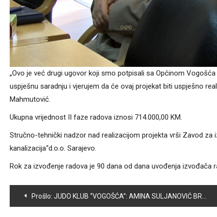
„Ovo je već drugi ugovor koji smo potpisali sa Općinom Vogošć
uspješnu saradnju i vjerujem da će ovaj projekat biti uspješno r
Mahmutović.
Ukupna vrijednost II faze radova iznosi 714.000,00 KM.
Stručno-tehnički nadzor nad realizacijom projekta vrši Zavod za i
kanalizacija“d.o.o. Sarajevo.
Rok za izvođenje radova je 90 dana od dana uvođenja izvođača 
Navigacija
Prošlo:
JUDO KLUB “VOGOŠĆA”: AMINA SULJANOVIĆ BRONZANA U MOSTARU