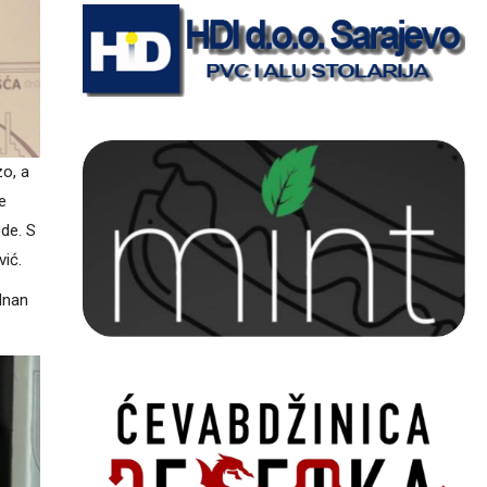
zo, a
e
de. S
ić.
dnan