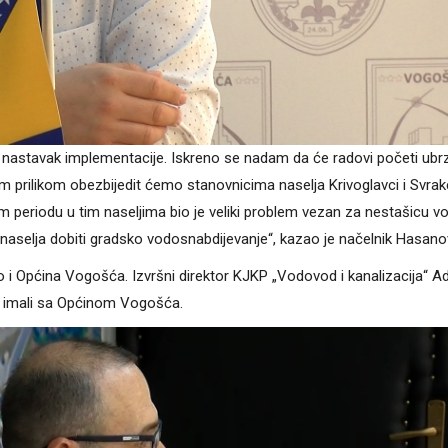
 nastavak implementacije. Iskreno se nadam da će radovi početi ubr
vom prilikom obezbijedit ćemo stanovnicima naselja Krivoglavci i Svrak
eriodu u tim naseljima bio je veliki problem vezan za nestašicu vo
aselja dobiti gradsko vodosnabdijevanje“, kazao je načelnik Hasanov
vo i Općina Vogošća. Izvršni direktor KJKP „Vodovod i kanalizacija“ A
u imali sa Općinom Vogošća.