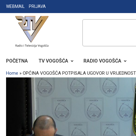
Skip
WEBMAIL
PRIJAVA
to
content
RADIO TELEVIZIJA VOGOŠĆA
POČETNA
TV VOGOŠĆA
RADIO VOGOŠĆA
Home
»
OPĆINA VOGOŠĆA POTPISALA UGOVOR U VRIJEDNOSTI