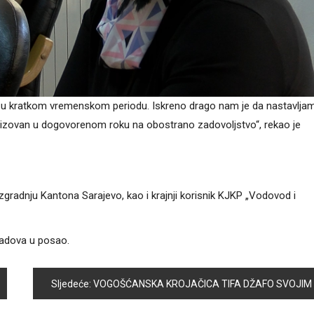
a u kratkom vremenskom periodu. Iskreno drago nam je da nastavlja
ealizovan u dogovorenom roku na obostrano zadovoljstvo“, rekao je
zgradnju Kantona Sarajevo, kao i krajnji korisnik KJKP „Vodovod i
radova u posao.
Sljedeće:
VOGOŠĆANSKA KROJAČICA TIFA DŽAFO SVOJIM VJEŠTIM RUKAMA PRAVI PRAVA MALA UMJETNIČKA DJELA I ŠNAJDERAJ ČUVA OD ZABORAVA