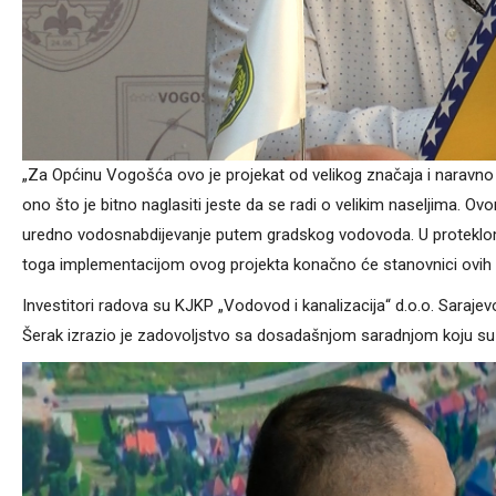
„Za Općinu Vogošća ovo je projekat od velikog značaja i naravno
ono što je bitno naglasiti jeste da se radi o velikim naseljima. O
uredno vodosnabdijevanje putem gradskog vodovoda. U proteklom p
toga implementacijom ovog projekta konačno će stanovnici ovih n
Investitori radova su KJKP „Vodovod i kanalizacija“ d.o.o. Saraje
Šerak izrazio je zadovoljstvo sa dosadašnjom saradnjom koju s