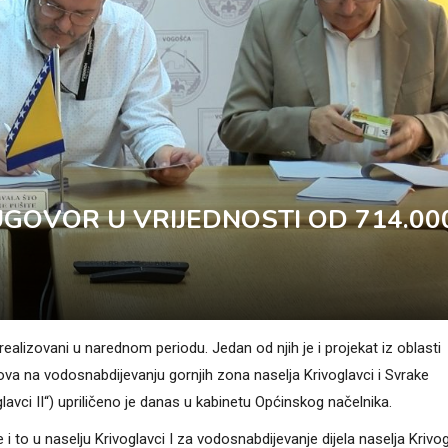
GOVOR U VRIJEDNOSTI OD 714.00
ealizovani u narednom periodu. Jedan od njih je i projekat iz oblasti
ova na vodosnabdijevanju gornjih zona naselja Krivoglavci i Svrake
lavci II“) upriličeno je danas u kabinetu Općinskog načelnika.
to u naselju Krivoglavci I za vodosnabdijevanje dijela naselja Krivog