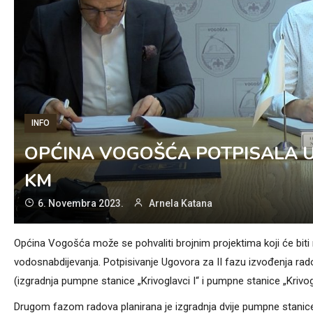
INFO
OPĆINA VOGOŠĆA POTPISALA U
KM
6. Novembra 2023.
Arnela Katana
Općina Vogošća može se pohvaliti brojnim projektima koji će biti r
vodosnabdijevanja. Potpisivanje Ugovora za II fazu izvođenja rad
(izgradnja pumpne stanice „Krivoglavci I“ i pumpne stanice „Krivog
Drugom fazom radova planirana je izgradnja dvije pumpne stanice i 