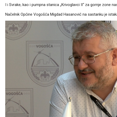
I i Svrake, kao i pumpna stanica „Krivoglavci II“ za gornje zone nase
Načelnik Općine Vogošća Migdad Hasanović na sastanku je istaka