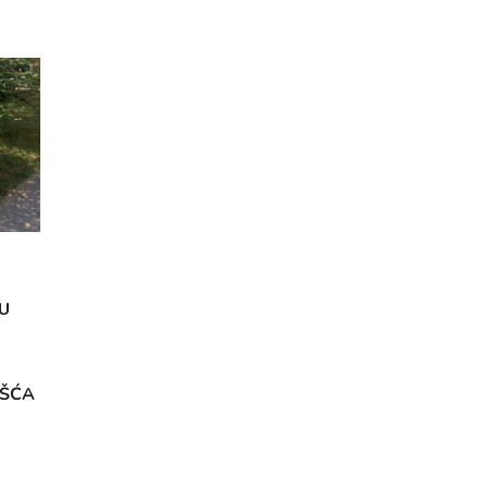
U
OŠĆA