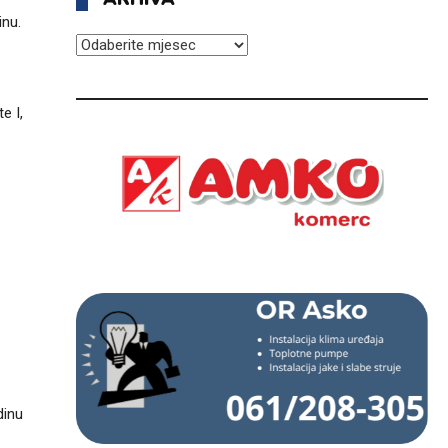
inu.
ARHIVA
e I,
dinu