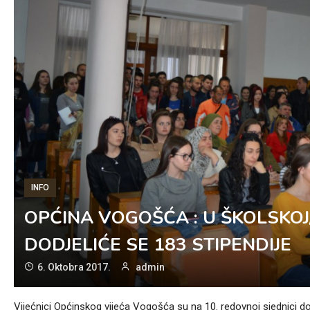
INFO
OPĆINA VOGOŠĆA : U ŠKOLSKOJ
DODJELIĆE SE 183 STIPENDIJE
6. Oktobra 2017.
admin
Vijećnici Općinskog vijeća Vogošća su na 10. redovnoj sjednici don