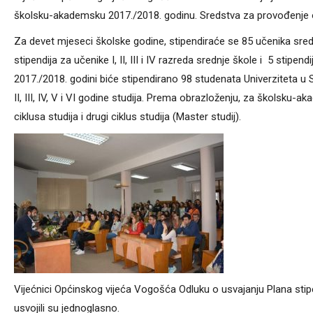
školsku-akademsku 2017./2018. godinu. Sredstva za provođenje 
Za devet mjeseci školske godine, stipendiraće se 85 učenika sre
stipendija za učenike I, II, III i IV razreda srednje škole i 5 sti
2017./2018. godini biće stipendirano 98 studenata Univerziteta u 
II, III, IV, V i VI godine studija. Prema obrazloženju, za školsku
ciklusa studija i drugi ciklus studija (Master studij).
Vijećnici Općinskog vijeća Vogošća Odluku o usvajanju Plana sti
usvojili su jednoglasno.