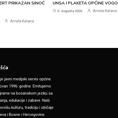
ERT PRIKAZAN SINOĆ
UNSA I PLAKETA OPĆINE VOG
Arnela Katana
6. Augusta 2026.
Arnela Katana
.
šća
 javni medijski servis općine
van 1996. godine. Emitujemo
ograme na bosanskom jeziku sa
anja, edukacije i zabave. Naši
višu kulturu, tradiciju i običaje
eva i Bosne i Hercegovine.