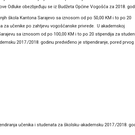
ove Odluke obezbjeđuju se iz Budžeta Općine Vogošća za 2018. god
dnjih škola Kantona Sarajevo sa iznosom od po 50,00 KM i to po 20
pendija za učenike po zahtjevu vogošćanske privrede. U akademskoj
Sarajevu sa iznosom od po 100,00 KM i to po 20 stipendija za student
-akademsku 2017./2018. godinu predviđeno je stipendiranje, pored prvog
pendiranja učenika i studenata za školsku-akademsku 2017./2018. go