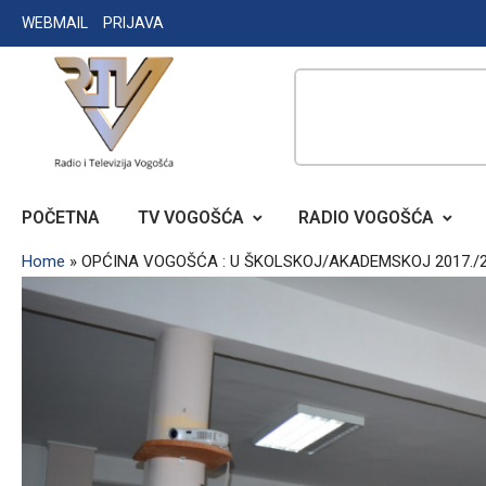
Skip
WEBMAIL
PRIJAVA
to
content
RADIO TELEVIZIJA VOGOŠĆA
POČETNA
TV VOGOŠĆA
RADIO VOGOŠĆA
Home
»
OPĆINA VOGOŠĆA : U ŠKOLSKOJ/AKADEMSKOJ 2017./20