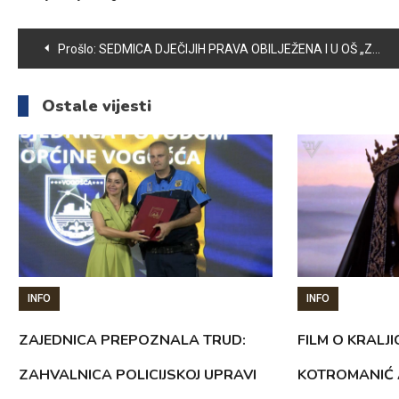
Navigacija
Prošlo:
SEDMICA DJEČIJIH PRAVA OBILJEŽENA I U OŠ „ZAHID BARUČIJA“
članaka
Ostale vijesti
INFO
INFO
ZAJEDNICA PREPOZNALA TRUD:
FILM O KRALJI
ZAHVALNICA POLICIJSKOJ UPRAVI
KOTROMANIĆ 