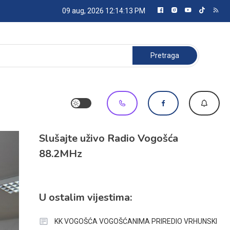
09 aug, 2026
12:14:14 PM
Pretraga:
Slušajte uživo Radio Vogošća
88.2MHz
U ostalim vijestima:
KK VOGOŠĆA VOGOŠĆANIMA PRIREDIO VRHUNSKI