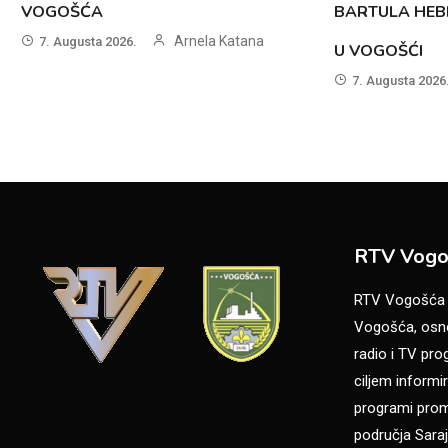
VOGOŠĆA
BARTULA HEB
Arnela Katana
7. Augusta 2026.
U VOGOŠĆI
7. Augusta 2026
RTV Vogo
RTV Vogošća je
Vogošća, osno
radio i TV pr
ciljem informir
programi promo
područja Saraj