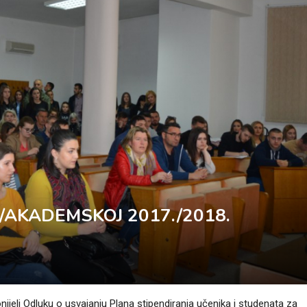
/AKADEMSKOJ 2017./2018.
ijeli Odluku o usvajanju Plana stipendiranja učenika i studenata za