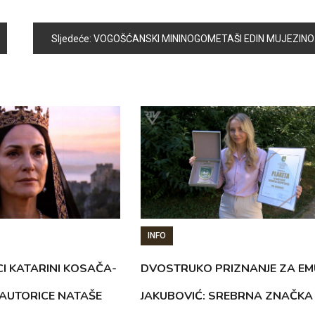
Sljedeće:
VOGOŠĆANSKI MININOGOMETAŠI EDIN MUJEZINOVIĆ I MIRZA ZAHIROVIĆ PREDSTAVLJAĆE BIH NA SVJETSKOM KUPU U TUNISU
INFO
CI KATARINI KOSAČA-
DVOSTRUKO PRIZNANJE ZA EM
AUTORICE NATAŠE
JAKUBOVIĆ: SREBRNA ZNAČKA