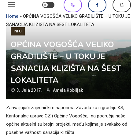
Home
»
OPĆINA VOGOŠĆA VELIKO GRADILIŠTE – U TOKU JE
SANACIJA KLIZIŠTA NA ŠEST LOKALITETA
INFO
OPĆINA VOGOŠĆA VELIKO
GRADILIŠTE – U TOKU JE
SANACIJA KLIZIŠTA NA ŠEST
LOKALITETA
3. Jula 2017.
Amela Kobiljak
Zahvaljujući zajedničkim naporima Zavoda za izgradnju KS,
Kantonalne uprave CZ i Općine Vogošća, na području naše
općine aktuelni su brojni projekti, među kojima je svakako od
posebne važnosti sanacija klizišta.