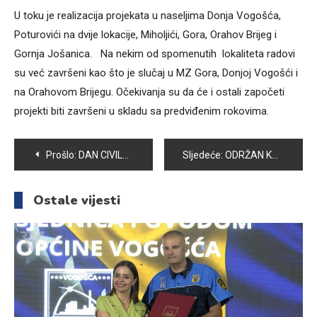
U toku je realizacija projekata u naseljima Donja Vogošća,
Poturovići na dvije lokacije, Miholjići, Gora, Orahov Brijeg i
Gornja Jošanica. Na nekim od spomenutih lokaliteta radovi
su već završeni kao što je slučaj u MZ Gora, Donjoj Vogošći i
na Orahovom Brijegu. Očekivanja su da će i ostali započeti
projekti biti završeni u skladu sa predviđenim rokovima.
Navigacija
Prošlo:
DAN CIVILNIH ŽRTAVA RATA OPĆINE VOGOŠĆA: JOŠ JEDNO TUŽNO PODSJEĆANJE NA ZLOČIN
Sljedeće:
ODRŽAN KUP VOGOŠĆE U ULOVU RIBE UDICOM NA PLOVAK
članaka
Ostale vijesti