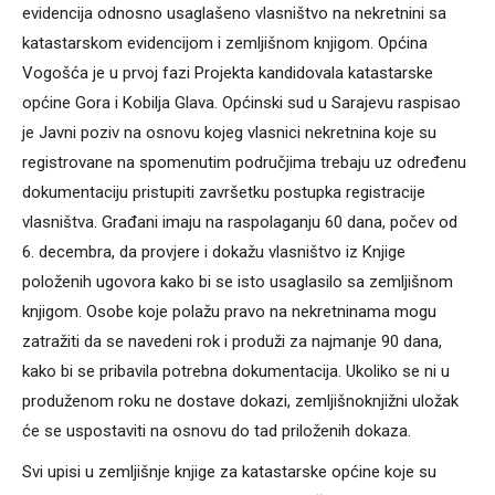
evidencija odnosno usaglašeno vlasništvo na nekretnini sa
katastarskom evidencijom i zemljišnom knjigom. Općina
Vogošća je u prvoj fazi Projekta kandidovala katastarske
općine Gora i Kobilja Glava. Općinski sud u Sarajevu raspisao
je Javni poziv na osnovu kojeg vlasnici nekretnina koje su
registrovane na spomenutim područjima trebaju uz određenu
dokumentaciju pristupiti završetku postupka registracije
vlasništva. Građani imaju na raspolaganju 60 dana, počev od
6. decembra, da provjere i dokažu vlasništvo iz Knjige
položenih ugovora kako bi se isto usaglasilo sa zemljišnom
knjigom. Osobe koje polažu pravo na nekretninama mogu
zatražiti da se navedeni rok i produži za najmanje 90 dana,
kako bi se pribavila potrebna dokumentacija. Ukoliko se ni u
produženom roku ne dostave dokazi, zemljišnoknjižni uložak
će se uspostaviti na osnovu do tad priloženih dokaza.
Svi upisi u zemljišnje knjige za katastarske općine koje su