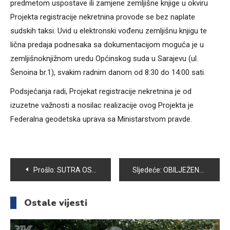
predmetom uspostave ili zamjene zemljišne knjige u okviru
Projekta registracije nekretnina provode se bez naplate
sudskih taksi. Uvid u elektronski vođenu zemljišnu knjigu te
lična predaja podnesaka sa dokumentacijom moguća je u
zemljišnoknjižnom uredu Općinskog suda u Sarajevu (ul.
Šenoina br.1), svakim radnim danom od 8:30 do 14:00 sati.
Podsjećanja radi, Projekat registracije nekretnina je od
izuzetne važnosti a nosilac realizacije ovog Projekta je
Federalna geodetska uprava sa Ministarstvom pravde.
Navigacija
Prošlo:
SUTRA OSMA AKCIJA DOBROVOLJNOG DARIVANJA KRVI CRVENOG KRIŽA VOGOŠĆA
Sljedeće:
OBILJEŽENA 20. GODIŠNJICA POSTOJANJA I RADA CRVENOG KRIŽA FBIH
članaka
Ostale vijesti