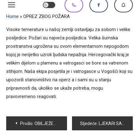
Home
»
OPREZ ZBOG POŽARA
Visoke temerature u našoj zemlji ostavljaju za sobom i velike
posljedice. Požari su najveća posljedica. Velika šumska
prostranstva ugrožena su ovom elementarnom nepogodom
kojoj je nerijetko uzrok ljudska nepažnja. Hercegovački kraj je
velikim dijelom u plamenu a vatrogasci se bore sa vatrenom
stihijom. Naša ekipa posjetila je i vatrogasce u Vogošći koji su
upozorili stanovništvo na operz a i sami su u stanju
pripravnosti da, ukoliko se ukaže potreba, mogu
pravovremeno reagovati.
Navigacija
Prošlo:
OBILJEŽEN DAN ŠEHIDA
Sljedeće:
LJEKARI SAVJETUJU OPREZ ZBOG VELIKIH VRUĆINA
članaka