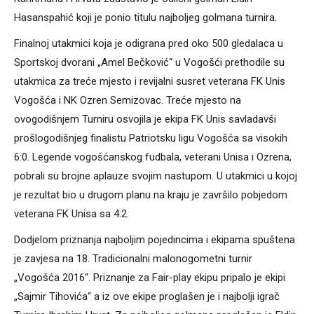
Hasanspahić koji je ponio titulu najboljeg golmana turnira.
Finalnoj utakmici koja je odigrana pred oko 500 gledalaca u
Sportskoj dvorani „Amel Bečković“ u Vogošći prethodile su
utakmica za treće mjesto i revijalni susret veterana FK Unis
Vogošća i NK Ozren Semizovac. Treće mjesto na
ovogodišnjem Turniru osvojila je ekipa FK Unis savladavši
prošlogodišnjeg finalistu Patriotsku ligu Vogošća sa visokih
6:0. Legende vogošćanskog fudbala, veterani Unisa i Ozrena,
pobrali su brojne aplauze svojim nastupom. U utakmici u kojoj
je rezultat bio u drugom planu na kraju je završilo pobjedom
veterana FK Unisa sa 4:2.
Dodjelom priznanja najboljim pojedincima i ekipama spuštena
je zavjesa na 18. Tradicionalni malonogometni turnir
„Vogošća 2016“. Priznanje za Fair-play ekipu pripalo je ekipi
„Sajmir Tihovića“ a iz ove ekipe proglašen je i najbolji igrač