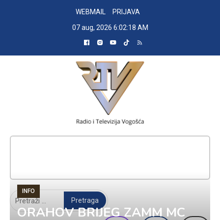
Skip
WEBMAIL
PRIJAVA
to
07 aug, 2026
6:02:19 AM
content
RADIO TELEVIZIJA VOGOŠĆA
INFO
Pretraga:
ORAHOV BRIJEG ZAMM MC