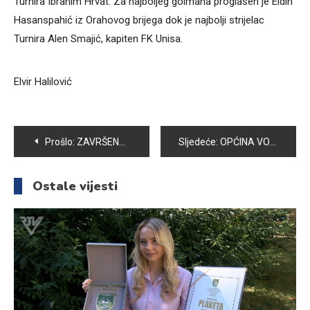
Turnira Ibrahim Hrvat. Za najboljeg golmana proglašen je Eldin
Hasanspahić iz Orahovog brijega dok je najbolji strijelac
Turnira Alen Smajić, kapiten FK Unisa.
Elvir Halilović
Navigacija
Prošlo:
ZAVRŠENA PETA SEZONA ZIMSKE LIGE
Sljedeće:
OPĆINA VOGOŠĆA: POTPISAN SPORAZUM O SUFINANSIRANJU UDRUŽENJA DEMOBILISANIH BORACA
članaka
Ostale vijesti