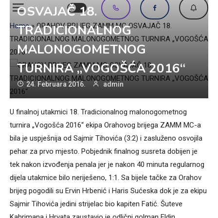
OSVAJAČ 18.
Home
»
ORAHOV BRIJEG ZAMM MC OSVAJAČ 18.
TRADICIONALNOG
TRADICIONALNOG MALONOGOMETNOG TURNIRA „VOGOŠĆA
MALONOGOMETNOG
2016“
TURNIRA „VOGOŠĆA 2016“
24. Februara 2016.
admin
U finalnoj utakmici 18. Tradicionalnog malonogometnog
turnira „Vogošća 2016“ ekipa Orahovog brijega ZAMM MC-a
bila je uspješnija od Sajmir Tihovića (3:2) i zasluženo osvojila
pehar za prvo mjesto. Pobjednik finalnog susreta dobijen je
tek nakon izvođenja penala jer je nakon 40 minuta regularnog
dijela utakmice bilo neriješeno, 1:1. Sa bijele tačke za Orahov
brijeg pogodili su Ervin Hrbenić i Haris Sućeska dok je za ekipu
Sajmir Tihovića jedini strijelac bio kapiten Fatić. Šuteve
Kahrimana i Hrvata zaustavio je odlični golman Eldin