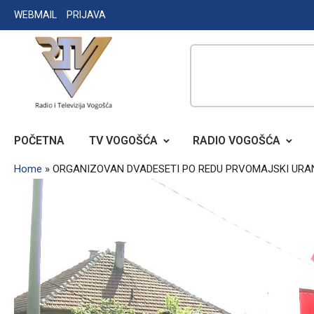
Skip
WEBMAIL
PRIJAVA
to
content
RADIO TELEVIZIJA VOGOŠĆA
POČETNA
TV VOGOŠĆA
RADIO VOGOŠĆA
Home
»
ORGANIZOVAN DVADESETI PO REDU PRVOMAJSKI URA