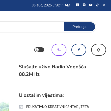
06 aug, 2026
5:50:12 AM
Pretraga:
Slušajte uživo Radio Vogošća
88.2MHz
U ostalim vijestima:
EDUKATIVNO-KREATIVNI CENTAR „TETA