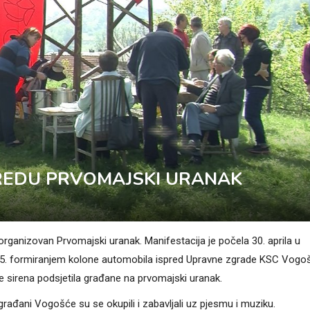
REDU PRVOMAJSKI URANAK
rganizovan Prvomajski uranak. Manifestacija je počela 30. aprila u
. 05. formiranjem kolone automobila ispred Upravne zgrade KSC Vogo
 sirena podsjetila građane na prvomajski uranak.
i građani Vogošće su se okupili i zabavljali uz pjesmu i muziku.