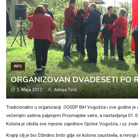
INFO
ORGANIZOVAN DVADESETI PO 
1. Maja 2017.
Advija Tirić
Tradicionalno u organizaciji OOSDP BiH Vogošća i ove godine je o
večernjim satima paljenjem Prvomajske vatre, a nastavljenja 01
Kolona je obišla sve mjesne zajednice Općine Vogošća, i uz zvuke
Krajnji cilj je bio Džindino brdo gdje se kolona zaustavila, a mnog