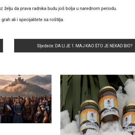
z želju da prava radnika budu još bolja u narednom periodu.
rah ali i specijalitete sa roštilja.
Sljedeće:
DA LI JE 1. MAJ KAO ŠTO JE NEKAD BIO?