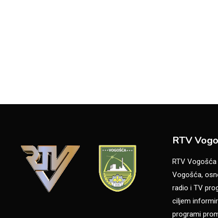
RTV Vogo
RTV Vogošća je
Vogošća, osno
radio i TV pr
ciljem informir
programi promo