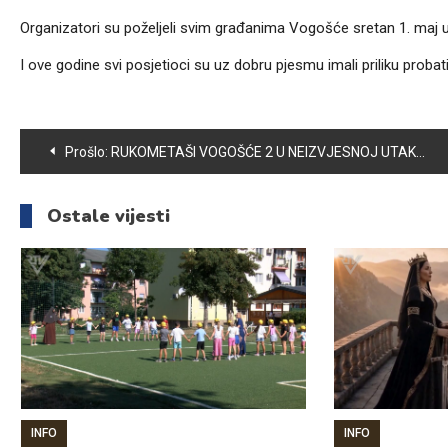
Organizatori su poželjeli svim građanima Vogošće sretan 1. maj u
I ove godine svi posjetioci su uz dobru pjesmu imali priliku probati g
Navigacija
Prošlo:
RUKOMETAŠI VOGOŠĆE 2 U NEIZVJESNOJ UTAKMICI BOLJI OD BORCA IZ TRAVNIKA
članaka
Ostale vijesti
INFO
INFO