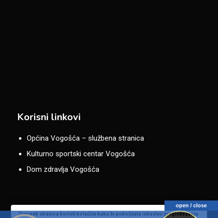
Korisni linkovi
Općina Vogošća – službena stranica
Kulturno sportski centar Vogošća
Dom zdravlja Vogošća
open / close
Ova web stranica koristi kolačiće kako bi poboljšala iskustvo pregledavanja.