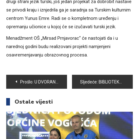
drugi strani jezik turski, još jedan projekat za dobrobit nastave
se privodi kraju i iznjedrila ga je saradnja sa Turskim kulturnim
centrom Yunus Emre. Radi se o kompletnom uređenju i
opremanju učionice u kojoj će se izučavati turski jezik.
Menadžment OŠ „Mirsad Prnjavorac“ će nastojati da i u
narednoj godini budu realizovani projekti namjenjeni
osavremenjavanju obrazovnog procesa.
Navigacija
Prošlo:
U DVORANI “AMEL BEČKOVIĆ” U VOGOŠĆI ODRŽAN 24. MEMORIJALNI TURNIR “VINKO ŠAMARLIĆ”
Sljedeće:
BIBLIOTEKA JU KSC VOGOŠĆA: OBOGAĆEN KNJIŽNI FOND
članaka
Ostale vijesti