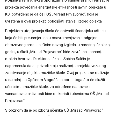
Potpisivanjem Aneksa Sporazuma o sufinansiranju realizacije
projekta povećanja energetske efikasnosti javnih objekata u
KS, potvrđeno je da će i OŠ „Mirsad Prnjavorac“, koja je
uvrštena u ovaj projekat, poboljšati stanje i izgled objekta.
Projektom utopljavanja škola će ostvariti finansijsku uštedu
koja će biti preusmjerena u osavremenjavanje odgojno-
obrazovnog procesa. Osim novog izgleda, u narednoj školskoj
godini, u školi „Mirsad Prnjavorac“ biće završena i sanacija
mokrih čvorova. Direktorica škole, Sabiha Salčin je
napomenula da se privodi kraju realizacija projekta vezanog
za otvaranje objekta muzičke škole. Ovaj projekat se realizuje
u saradnji sa Općinom Vogošća a pored toga što će služiti
učenicima muzičke škole, za određene nastavne i
vannastavne aktivnosti biće od koristi i učenicima OŠ „Mirsad
Prnjavorac“.
S obzirom da je po izboru učenika OŠ „Mirsad Prnjavorac“