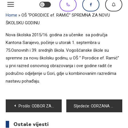
Home
»
OŠ “PORODICE ef. RAMIĆ” SPREMNA ZA NOVU
ŠKOLSKU GODINU
Nova školska 2015/16. godina za učenike sa područja
Kantona Sarajevo, počinje u utorak 1. septembra u
75.Osnovnih i 39. srednjih škola. Vogošćanske škole su
spremne za novu školsku godinu, u OŠ ” Porodice ef. Ramić”
u prvi razred osnovnog obrazovanja i ove godine radit će
područno odjeljenje u Gori, gdje u kombinovanim razredima
nastavu pohađaju.
Navigacija
Prošlo:
ODBOR ZA ODRŽAVANJE LOKALNOG VODOVODA SKAKAVAC-BLAGOVAC NAJAVIO REDUKCIJE U VODOSNABDIJEVANJU
Sljedeće:
ODRZANA 29.-a SJEDNICA OV VOGOŠCA
članaka
Ostale vijesti