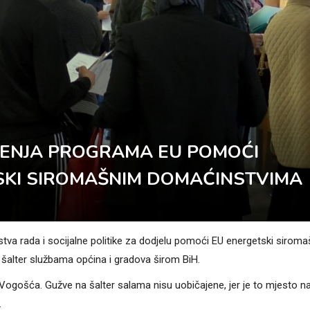
ĐENJA PROGRAMA EU POMOĆI
SKI SIROMAŠNIM DOMAĆINSTVIMA
tva rada i socijalne politike za dodjelu pomoći EU energetski sirom
alter službama općina i gradova širom BiH.
ni Vogošća. Gužve na šalter salama nisu uobičajene, jer je to mjesto n
.