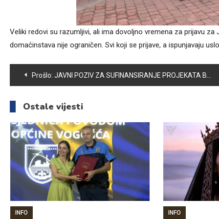
Veliki redovi su razumljivi, ali ima dovoljno vremena za prijavu za
domaćinstava nije ograničen. Svi koji se prijave, a ispunjavaju usl
Navigacija
Prošlo:
JAVNI POZIV ZA SUFINANSIRANJE PROJEKATA BORAČKIH UDRUŽENJA, UDRUŽENJA CIVILNIH ŽRTAVA RATA, LOGORAŠA I NESTALIH IZ BUDŽETA OPĆINE VOGOŠĆA ZA 2024. GODINU
članaka
Ostale vijesti
INFO
INFO