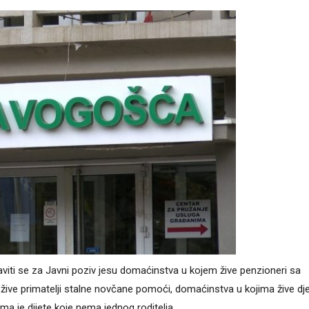
viti se za Javni poziv jesu domaćinstva u kojem žive penzioneri sa
ive primatelji stalne novčane pomoći, domaćinstva u kojima žive dj
ma je dijete koje nema jednog roditelja.