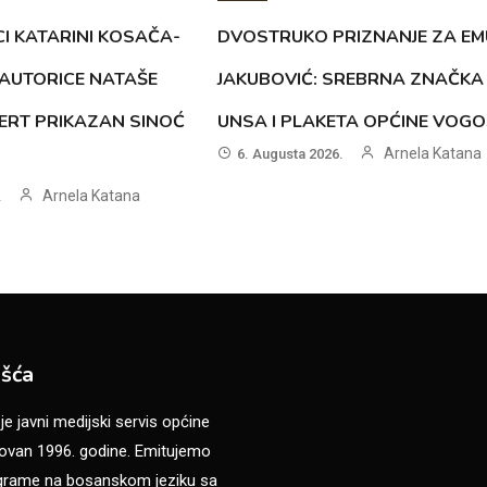
CI KATARINI KOSAČA-
DVOSTRUKO PRIZNANJE ZA EM
AUTORICE NATAŠE
JAKUBOVIĆ: SREBRNA ZNAČKA
ERT PRIKAZAN SINOĆ
UNSA I PLAKETA OPĆINE VOG
Arnela Katana
6. Augusta 2026.
Arnela Katana
.
šća
 javni medijski servis općine
van 1996. godine. Emitujemo
ograme na bosanskom jeziku sa