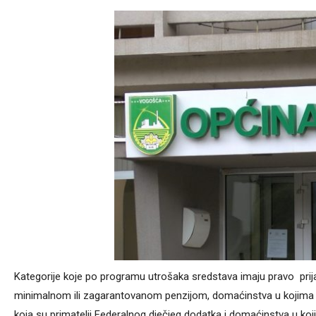
Kategorije koje po programu utrošaka sredstava imaju pravo prija
minimalnom ili zagarantovanom penzijom, domaćinstva u kojima ž
koja su primatelji Federalnog dječjeg dodatka i domaćinstva u koji