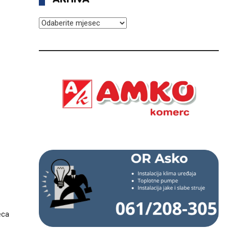
ARHIVA
eca