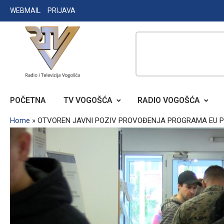
Skip
WEBMAIL
PRIJAVA
to
content
RADIO TELEVIZIJA VOGOŠĆA
POČETNA
TV VOGOŠĆA
RADIO VOGOŠĆA
Home
»
OTVOREN JAVNI POZIV PROVOĐENJA PROGRAMA EU P