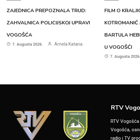
ZAJEDNICA PREPOZNALA TRUD:
FILM O KRALJI
ZAHVALNICA POLICIJSKOJ UPRAVI
KOTROMANIĆ 
VOGOŠĆA
BARTULA HEB
Arnela Katana
7. Augusta 2026.
U VOGOŠĆI
7. Augusta 2026
RTV Vogo
RTV Vogošća je
Vogošća, osno
radio i TV pr