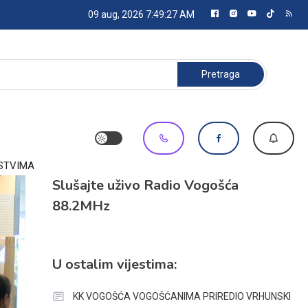
09 aug, 2026
7:49:28 AM
Pretraga:
STVIMA
Slušajte uživo Radio Vogošća
88.2MHz
U ostalim vijestima:
KK VOGOŠĆA VOGOŠĆANIMA PRIREDIO VRHUNSKI