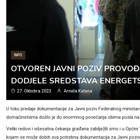
INFO
OTVOREN JAVNI POZIV PROVO
DODJELE SREDSTAVA ENERGET
27. Oktobra 2023.
Arnela Katana
U toku predaje dokumentacije za Javni poziv Federalnog ministars
domaćinstvima došlo je do enormnog povećanja obima posla na š
Veliki redovi i višesatna čekanja građana zabilježili smo i u Opći
kojem se može dobiti sva potrebna dokumentacija za Javni poziv