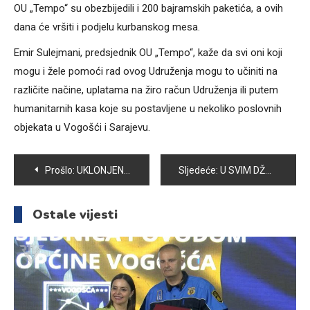
OU „Tempo“ su obezbijedili i 200 bajramskih paketića, a ovih
dana će vršiti i podjelu kurbanskog mesa.
Emir Sulejmani, predsjednik OU „Tempo“, kaže da svi oni koji
mogu i žele pomoći rad ovog Udruženja mogu to učiniti na
različite načine, uplatama na žiro račun Udruženja ili putem
humanitarnih kasa koje su postavljene u nekoliko poslovnih
objekata u Vogošći i Sarajevu.
Navigacija
Prošlo:
UKLONJENA STABLA KOJA SU UGROŽAVALA SIGURNOST UČENIKA OŠ “PORODICE EF. RAMIĆ”
Sljedeće:
U SVIM DŽAMIJAMA U VOGOŠĆI KLANJAN BAJRAM-NAMAZ
članaka
Ostale vijesti