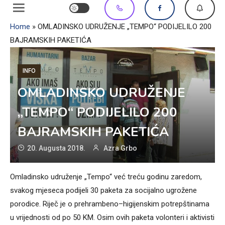
Home
»
OMLADINSKO UDRUŽENJE „TEMPO“ PODIJELILO 200
BAJRAMSKIH PAKETIĆA
INFO
OMLADINSKO UDRUŽENJE
„TEMPO“ PODIJELILO 200
BAJRAMSKIH PAKETIĆA
20. Augusta 2018.
Azra Grbo
Omladinsko udruženje „Tempo“ već treću godinu zaredom,
svakog mjeseca podijeli 30 paketa za socijalno ugrožene
porodice. Riječ je o prehrambeno–higijenskim potrepštinama
u vrijednosti od po 50 KM. Osim ovih paketa volonteri i aktivisti