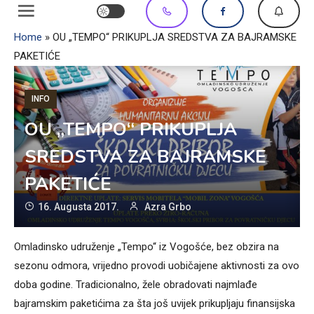
Home
»
OU „TEMPO“ PRIKUPLJA SREDSTVA ZA BAJRAMSKE
PAKETIĆE
INFO
OU „TEMPO“ PRIKUPLJA
SREDSTVA ZA BAJRAMSKE
PAKETIĆE
16. Augusta 2017.
Azra Grbo
Omladinsko udruženje „Tempo“ iz Vogošće, bez obzira na
sezonu odmora, vrijedno provodi uobičajene aktivnosti za ovo
doba godine. Tradicionalno, žele obradovati najmlađe
bajramskim paketićima za šta još uvijek prikupljaju finansijska