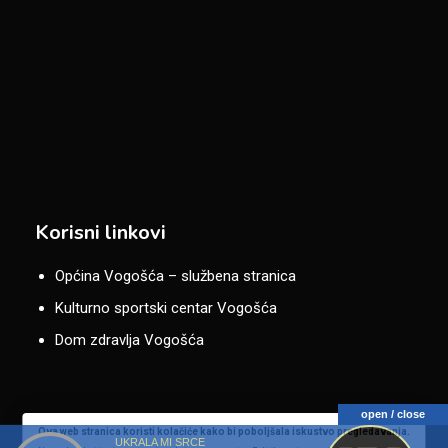
Korisni linkovi
Općina Vogošća – službena stranica
Kulturno sportski centar Vogošća
Dom zdravlja Vogošća
open / close
Ova web stranica koristi kolačiće kako bi poboljšala iskustvo pregledavanja.
UKRALA MI SRCE