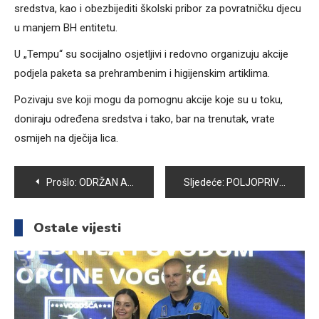
sredstva, kao i obezbijediti školski pribor za povratničku djecu
u manjem BH entitetu.
U „Tempu“ su socijalno osjetljivi i redovno organizuju akcije
podjela paketa sa prehrambenim i higijenskim artiklima.
Pozivaju sve koji mogu da pomognu akcije koje su u toku,
doniraju određena sredstva i tako, bar na trenutak, vrate
osmijeh na dječija lica.
Navigacija
Prošlo:
ODRŽAN AKTIV DIREKTORA VOGOŠĆANSKIH OSNOVNIH ŠKOLA
Sljedeće:
POLJOPRIVREDNICI OD VLADE FBIH TRAŽE POŠTOVANJE ZAKLJUČAKA SA TEMATSKE SJEDNICE PARLAMENTA OD 14. AUGUSTA
članaka
Ostale vijesti