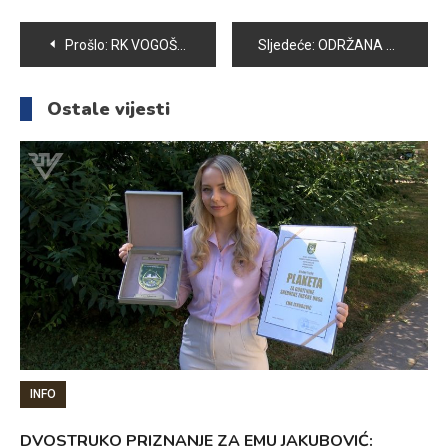
Navigacija
Prošlo:
RK VOGOŠĆA POLJINE HILLS PORAŽEN U BANJALUCI. RK BORAC SLAVIO REZULTATOM 27:18 I PROŠAO U POLUFINALE KUP-a BIH
Sljedeće:
ODRŽANA PETNAESTA REDOVNA SKUPŠTINA OK “VOGOŠĆA”
članaka
Ostale vijesti
INFO
DVOSTRUKO PRIZNANJE ZA EMU JAKUBOVIĆ: