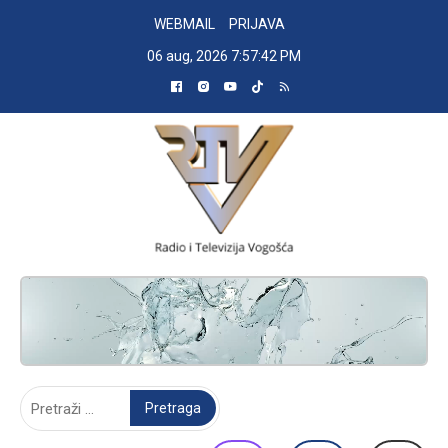
Skip
WEBMAIL
PRIJAVA
to
06 aug, 2026
7:57:43 PM
content
RADIO TELEVIZIJA VOGOŠĆA
Pretraga: