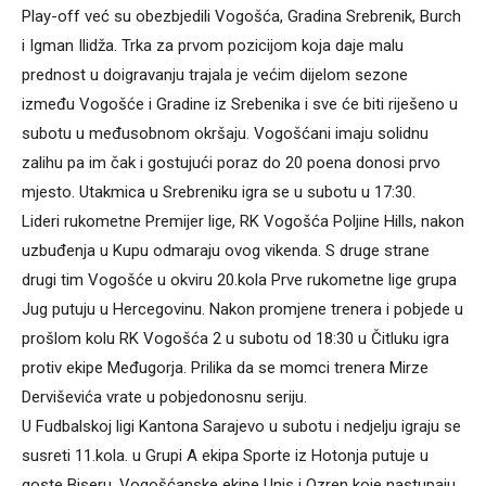
Play-off već su obezbjedili Vogošća, Gradina Srebrenik, Burch
i Igman Ilidža. Trka za prvom pozicijom koja daje malu
prednost u doigravanju trajala je većim dijelom sezone
između Vogošće i Gradine iz Srebenika i sve će biti riješeno u
subotu u međusobnom okršaju. Vogošćani imaju solidnu
zalihu pa im čak i gostujući poraz do 20 poena donosi prvo
mjesto. Utakmica u Srebreniku igra se u subotu u 17:30.
Lideri rukometne Premijer lige, RK Vogošća Poljine Hills, nakon
uzbuđenja u Kupu odmaraju ovog vikenda. S druge strane
drugi tim Vogošće u okviru 20.kola Prve rukometne lige grupa
Jug putuju u Hercegovinu. Nakon promjene trenera i pobjede u
prošlom kolu RK Vogošća 2 u subotu od 18:30 u Čitluku igra
protiv ekipe Međugorja. Prilika da se momci trenera Mirze
Derviševića vrate u pobjedonosnu seriju.
U Fudbalskoj ligi Kantona Sarajevo u subotu i nedjelju igraju se
susreti 11.kola. u Grupi A ekipa Sporte iz Hotonja putuje u
goste Biseru. Vogošćanske ekipe Unis i Ozren koje nastupaju