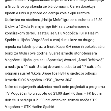
u Grupi B ovog vikenda će biti domaćini, Ozren dočekuje
Igman a Unis u jednom od derbija kola ekipu Butmira.
Utakmica na stadionu „Hakija Mršo“ igra se u subotu u 13:30.
U okviru 12.kola Premijer lige BiH za stonotenisere u
komšijskom derbiju sastaju se STK Vogošća i STK Hašim
Spahić iz Ilijaša. Vogošćani u ovaj duel ulaze sa drugog
mjesta na tabeli i poraz u finalu Kupa BiH neće ih pokolebati u
borbi za titulu i ove godine. Susret između stonotenisera
Vogošće i Ilijaša igra se u Sportskoj dvorani „Amel Bečković“
u nedjelju u 11 sati. U istoj dvorani, u subotu od 17 sati, biće
odigran i susret 9.kola Druge lige FBIH u sjedećoj odbojci
između SIOK Vogošća i KISO „Breza 304“.
Neke od najavljenih utakmica moći ćete pogledati u programu
TV Vogošća i to u subotu od 21:00 duel FK Unis – FK Butmir
dok će u nedjelju u 21:00 biti emitovan snimak meča STK
Vogošća – STK Hašim Spahić.