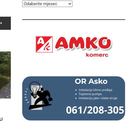
ARHIVA
U