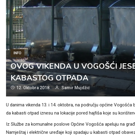
INFO
OVOG VIKENDA U VOGOŠĆI JESE
KABASTOG OTPADA
12. Oktobra 2018.
Samir Mujdžić
U danima vikenda 13. i 14. oktobra, na području općine Vogošća b
da kabasti otpad iznesu na lokacije pored hajfiša koje su korišten
Iz Službe za komunalne poslove Općine Vogošća apeluju na građane
Namještaj i električne uređaje koji spadaju u kabasti otpad obavezn