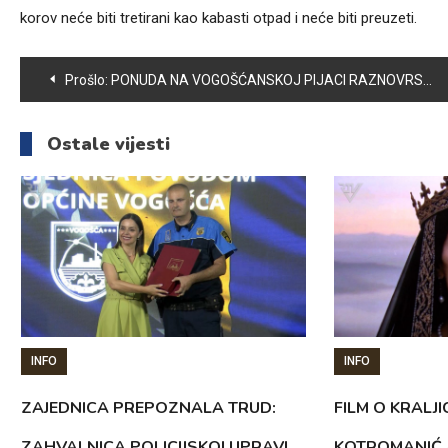
korov neće biti tretirani kao kabasti otpad i neće biti preuzeti.
Navigacija
Prošlo:
PONUDA NA VOGOŠĆANSKOJ PIJACI RAZNOVRSNA
članaka
Ostale vijesti
INFO
INFO
ZAJEDNICA PREPOZNALA TRUD:
FILM O KRALJI
ZAHVALNICA POLICIJSKOJ UPRAVI
KOTROMANIĆ 