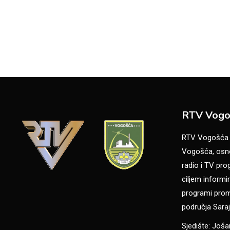
RTV Vogo
RTV Vogošća je
Vogošća, osno
radio i TV pr
ciljem informir
programi promo
područja Saraj
Sjedište: Još