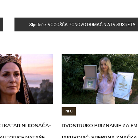
Sljedeće:
VOGOŠĆA PONOVO DOMAĆIN ATV SUSRETA
INFO
CI KATARINI KOSAČA-
DVOSTRUKO PRIZNANJE ZA EM
AUTORICE NATAŠE
JAKUBOVIĆ: SREBRNA ZNAČKA