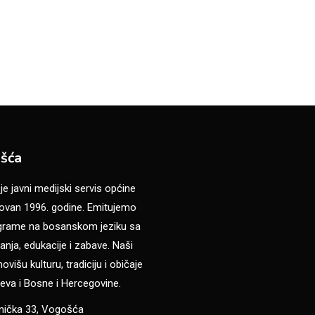
šća
 javni medijski servis općine
van 1996. godine. Emitujemo
ograme na bosanskom jeziku sa
anja, edukacije i zabave. Naši
višu kulturu, tradiciju i običaje
eva i Bosne i Hercegovine.
anička 33, Vogošća