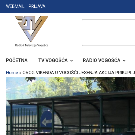
Skip
WEBMAIL
PRIJAVA
to
content
RADIO TELEVIZIJA VOGOŠĆA
POČETNA
TV VOGOŠĆA
RADIO VOGOŠĆA
Home
»
OVOG VIKENDA U VOGOŠĆI JESENJA AKCIJA PRIKUP