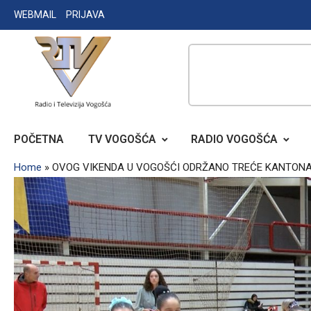
Skip
WEBMAIL
PRIJAVA
to
content
RADIO TELEVIZIJA VOGOŠĆA
POČETNA
TV VOGOŠĆA
RADIO VOGOŠĆA
Home
»
OVOG VIKENDA U VOGOŠĆI ODRŽANO TREĆE KANTONA