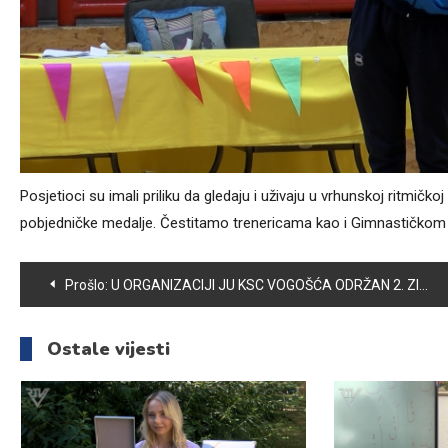
Posjetioci su imali priliku da gledaju i uživaju u vrhunskoj ritmičkoj
pobjedničke medalje. Čestitamo trenericama kao i Gimnastičkom 
Navigacija
Prošlo:
U ORGANIZACIJI JU KSC VOGOŠĆA ODRŽAN 2. ZIMSKI KUP U PLIVANJU ZA DJEVOJČICE I DJEČAKE
članaka
Ostale vijesti