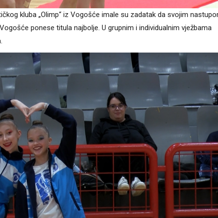
tičkog kluba „Olimp“ iz Vogošće imale su zadatak da svojim nastup
e iz Vogošće ponese titula najbolje. U grupnim i individualnim vježbama
.