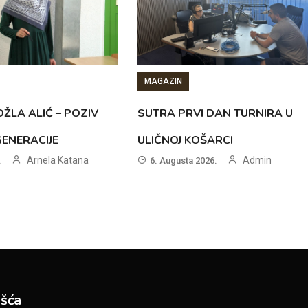
MAGAZIN
ŽLA ALIĆ – POZIV
SUTRA PRVI DAN TURNIRA U
GENERACIJE
ULIČNOJ KOŠARCI
Arnela Katana
Admin
.
6. Augusta 2026.
šća