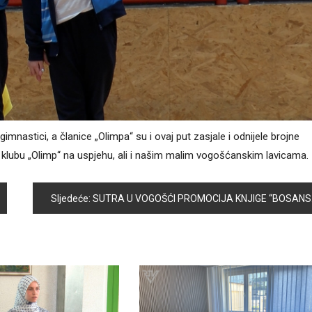
 gimnastici, a članice „Olimpa“ su i ovaj put zasjale i odnijele brojne
klubu „Olimp“ na uspjehu, ali i našim malim vogošćanskim lavicama.
Sljedeće:
SUTRA U VOGOŠĆI PROMOCIJA KNJIGE “BOSANSKOHERCEGOVAČKO PRISTANIŠTE KLEK – NEUM U OSMANSKIM DOKUMENTIMA 1859 – 1876”