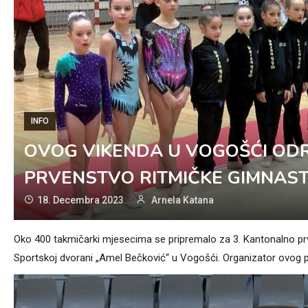
INFO
OVOG VIKENDA U VOGOŠĆI OD
PRVENSTVO RITMIČKE GIMNAST
18. Decembra 2023.
Arnela Katana
Oko 400 takmičarki mjesecima se pripremalo za 3. Kantonalno prv
Sportskoj dvorani „Amel Bečković“ u Vogošći. Organizator ovog p