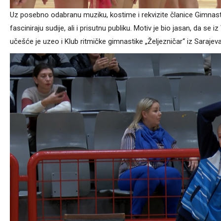
Uz posebno odabranu muziku, kostime i rekvizite članice Gimnas
fasciniraju sudije, ali i prisutnu publiku. Motiv je bio jasan, da s
učešće je uzeo i Klub ritmičke gimnastike „Željezničar“ iz Sarajeva