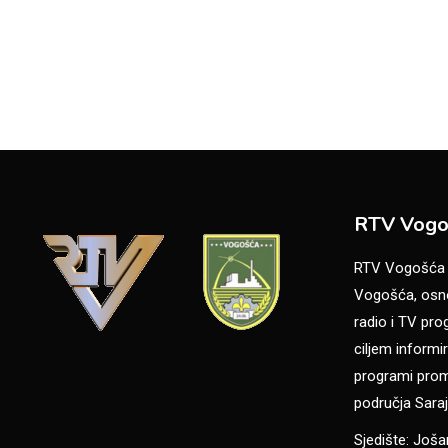
RTV Vogo
RTV Vogošća je
Vogošća, osno
radio i TV pr
ciljem informir
programi promo
područja Saraj
Sjedište: Još