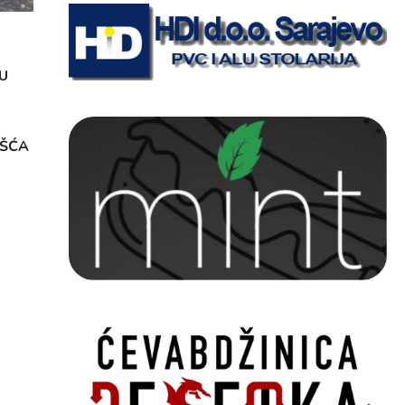
U
OŠĆA