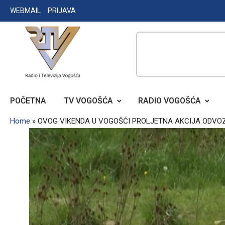
Skip
WEBMAIL
PRIJAVA
to
content
RADIO TELEVIZIJA VOGOŠĆA
POČETNA
TV VOGOŠĆA
RADIO VOGOŠĆA
Home
»
OVOG VIKENDA U VOGOŠĆI PROLJETNA AKCIJA ODV