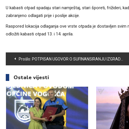
U kabasti otpad spadaju stari namještaj, stari šporeti, frižideri, k
zabranjeno odlagati prije i poslije akcije.
Raspored lokacija odlaganja ove vrste otpada je dostavljen svim
odložiti kabasti otpad 13. i 14. aprila.
Navigacija
Prošlo:
POTPISAN UGOVOR O SUFINANSIRANJU IZGRADNJE LOKALNOG VODOVODA VRAPČE
članaka
Ostale vijesti