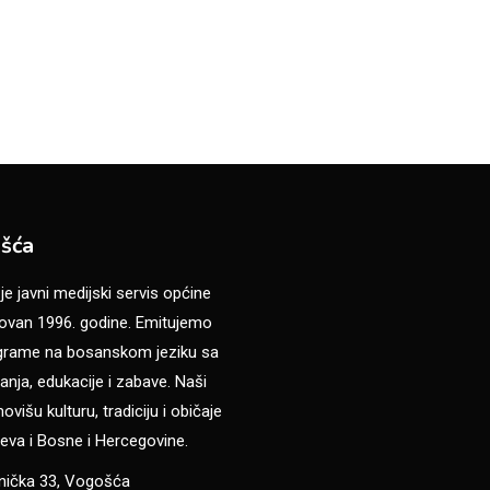
šća
 javni medijski servis općine
van 1996. godine. Emitujemo
ograme na bosanskom jeziku sa
anja, edukacije i zabave. Naši
višu kulturu, tradiciju i običaje
eva i Bosne i Hercegovine.
anička 33, Vogošća