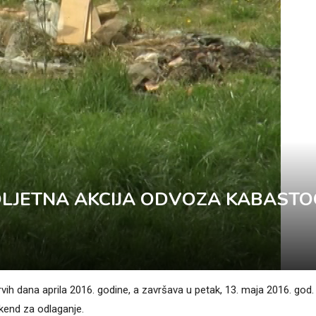
OLJETNA AKCIJA ODVOZA KABASTO
vih dana aprila 2016. godine, a završava u petak, 13. maja 2016. god.
kend za odlaganje.