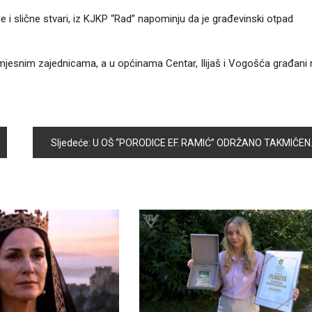
ade i slične stvari, iz KJKP “Rad” napominju da je građevinski otpad
 mjesnim zajednicama, a u općinama Centar, Ilijaš i Vogošća građan
Sljedeće:
U OŠ “PORODICE EF. RAMIĆ” ODRŽANO TAKMIČENJE IZ MATEMATIKE ZA OSNOVCE