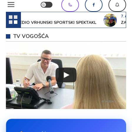
7. Augusta 
RIREDIO VRHUNSKI SPORTSKI SPEKTAKL
ZAJEDNIC
TV VOGOŠĆA