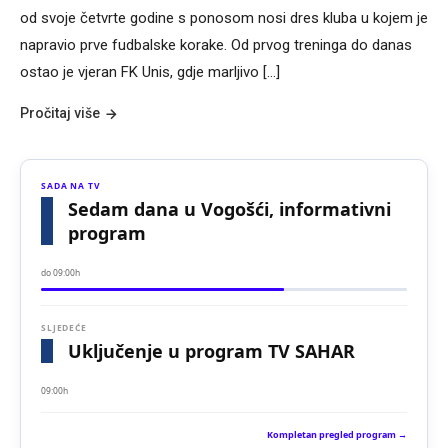
od svoje četvrte godine s ponosom nosi dres kluba u kojem je
napravio prve fudbalske korake. Od prvog treninga do danas
ostao je vjeran FK Unis, gdje marljivo […]
Pročitaj više
SADA NA TV
Sedam dana u Vogošći, informativni
program
do 09:00h
SLJEDEĆE
Uključenje u program TV SAHAR
09:00h
Kompletan pregled program →