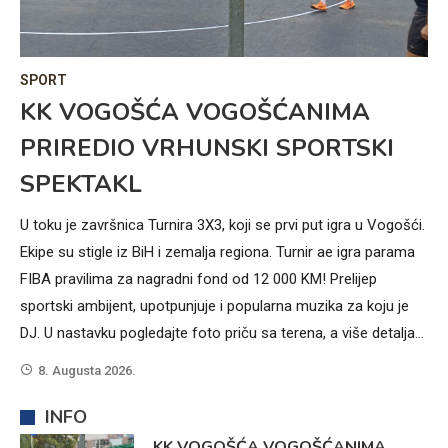
IN
SPORT
V
Z
KK VOGOŠĆA VOGOŠĆANIMA
Z
PRIREDIO VRHUNSKI SPORTSKI
V
SPEKTAKL
ma
Si
U toku je završnica Turnira 3X3, koji se prvi put igra u Vogošći.
ima
slu
Ekipe su stigle iz BiH i zemalja regiona. Turnir ae igra parama
gr
FIBA pravilima za nagradni fond od 12 000 KM! Prelijep
za
sportski ambijent, upotpunjuje i popularna muzika za koju je
do
DJ. U nastavku pogledajte foto priču sa terena, a više detalja…
nos
8. Augusta 2026.
rad
oč
INFO
KK VOGOŠĆA VOGOŠĆANIMA