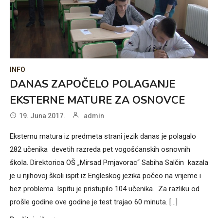
INFO
DANAS ZAPOČELO POLAGANJE
EKSTERNE MATURE ZA OSNOVCE
19. Juna 2017.
admin
Eksternu matura iz predmeta strani jezik danas je polagalo
282 učenika devetih razreda pet vogošćanskih osnovnih
škola. Direktorica OŠ „Mirsad Prnjavorac“ Sabiha Salčin kazala
je u njihovoj školi ispit iz Engleskog jezika počeo na vrijeme i
bez problema. Ispitu je pristupilo 104 učenika. Za razliku od
prošle godine ove godine je test trajao 60 minuta. [...]