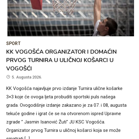
SPORT
KK VOGOŠĆA ORGANIZATOR I DOMAĆIN
PRVOG TURNIRA U ULIČNOJ KOŠARCI U
VOGOŠĆI
5. Augusta 2026.
KK Vogošća najavljuje prvo izdanje Turnira ulične košarke
3×3 koje će ovoga ljeta probuditi sportski puls našega
grada. Ovogodišnje izdanje zakazano je za 07. i 08, augusta
tekuće godine i igrat će se na otvorenom ispred Upravne
zgrade ” Jasmin Isanović Žuti” JU KSC Vogošća.
Organizator prvog Turnira u uličnoj košarci koja se može
smatrati […]