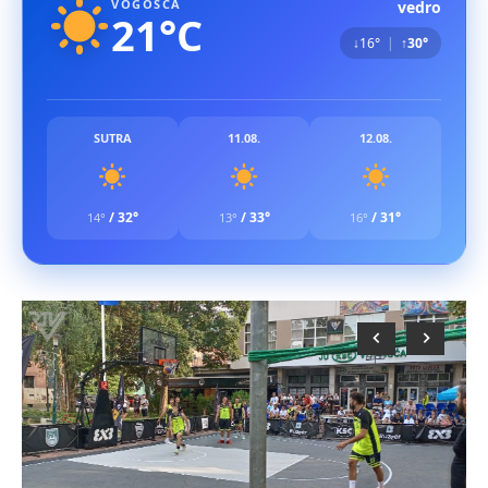
VOGOŠĆA
vedro
21°C
↓16°
|
↑30°
SUTRA
11.08.
12.08.
/
32°
/
33°
/
31°
14°
13°
16°