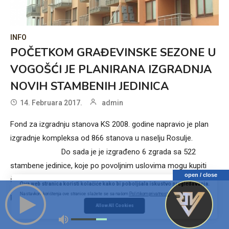
INFO
POČETKOM GRAĐEVINSKE SEZONE U
VOGOŠĆI JE PLANIRANA IZGRADNJA
NOVIH STAMBENIH JEDINICA
14. Februara 2017.
admin
Fond za izgradnju stanova KS 2008. godine napravio je plan
izgradnje kompleksa od 866 stanova u naselju Rosulje.
Do sada je je izgrađeno 6 zgrada sa 522
stambene jedinice, koje po povoljnim uslovima mogu kupiti
open / close
šehidske porodice, [...]
Ova web stranica koristi kolačiće kako bi poboljšala iskustvo pregledavanja.
Nastavkom korištenja ove stranice slažete se sa našom
Politikom privatnosti
.
Pročitaj više
Allow All Cookies