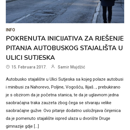
INFO
POKRENUTA INICIJATIVA ZA RJEŠENJE
PITANJA AUTOBUSKOG STAJALIŠTA U
ULICI SUTJESKA
15. Februara 2017.
Samir Mujdžić
Autobusko stajalište u Ulici Sutjeska sa kojeg polaze autobusi
i minibusi za Nahorevo, Poljine, Vogošću, Ilijaš..., prebukirano
je s obzirom da je početna stanica, te da je uglavnom jedna
saobraćajna traka zauzeta zbog čega se stvaraju velike
saobraćajne gužve. Ovo pitanje dodatno usložnjava činjenica
da je pomenuto stajalište ispred ulaza u dvorište Druge
gimnazije gdje [...]