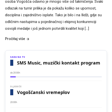
osoba Vogošća odavno je mnogo više od takmičenja. Svaki
odlazak na turnir prilika je da pokažu koliko se upornost,
disciplina i zajedništvo isplate. Tako je bilo i na Ilidži, gdje su
odličnim nastupima u pojedinačnoj i ekipnoj konkurenciji
osvojili medalje i još jednom potvrdili kvalitet koji […]
Pročitaj više
SADA NA TV
SMS Music, muzički kontakt program
do 20:00h
SLJEDEĆE
Vogošćanski vremeplov
20:00h