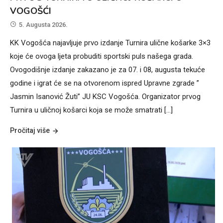
VOGOŠĆI
5. Augusta 2026.
KK Vogošća najavljuje prvo izdanje Turnira ulične košarke 3×3
koje će ovoga ljeta probuditi sportski puls našega grada.
Ovogodišnje izdanje zakazano je za 07. i 08, augusta tekuće
godine i igrat će se na otvorenom ispred Upravne zgrade ”
Jasmin Isanović Žuti” JU KSC Vogošća. Organizator prvog
Turnira u uličnoj košarci koja se može smatrati […]
Pročitaj više