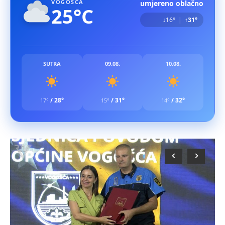
VOGOŠĆA
umjereno oblačno
25°C
↓16°
|
↑31°
SUTRA
09.08.
10.08.
/
28°
/
31°
/
32°
17°
15°
14°