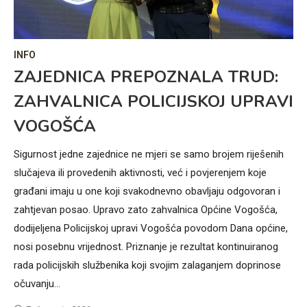
INFO
IN
ZAJEDNICA PREPOZNALA TRUD:
F
ZAHVALNICA POLICIJSKOJ UPRAVI
K
VOGOŠĆA
N
C
P
a
Sigurnost jedne zajednice ne mjeri se samo brojem riješenih
slučajeva ili provedenih aktivnosti, već i povjerenjem koje
Lju
je
građani imaju u one koji svakodnevno obavljaju odgovoran i
pri
a
zahtjevan posao. Upravo zato zahvalnica Općine Vogošća,
kr
dodijeljena Policijskoj upravi Vogošća povodom Dana općine,
Heb
nosi posebnu vrijednost. Priznanje je rezultat kontinuiranog
po
rada policijskih službenika koji svojim zalaganjem doprinose
o b
očuvanju…
pri