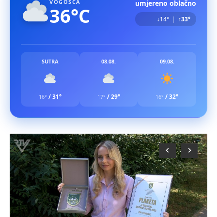
VOGOŠĆA
umjereno oblačno
36°C
↓14°
|
↑33°
SUTRA
08.08.
09.08.
/
31°
/
29°
/
32°
16°
17°
16°