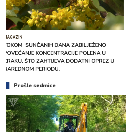
INFO
EDUKATIVNO-KREATIVNI CENTAR „TETA
PRIČALICA”: BEZ ŠKOLSKOG ZVONA, ALI UZ
MNOGO AKTIVNOSTI
5. Augusta 2026.
Prošle sedmice