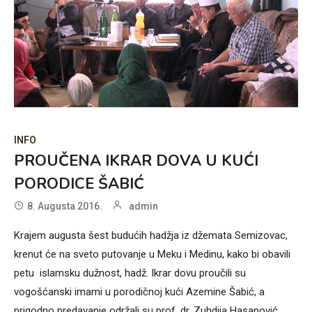
INFO
PROUČENA IKRAR DOVA U KUĆI
PORODICE ŠABIĆ
8. Augusta 2016.
admin
Krajem augusta šest budućih hadžja iz džemata Semizovac,
krenut će na sveto putovanje u Meku i Medinu, kako bi obavili
petu islamsku dužnost, hadž. Ikrar dovu proučili su
vogošćanski imami u porodičnoj kući Azemine Šabić, a
prigodno predavanje održali su prof. dr. Zuhdija Hasanović,