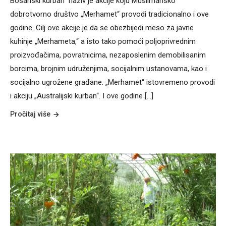
Bosanski kurban“ naziv je akcije koju Muslimansko
dobrotvorno društvo „Merhamet“ provodi tradicionalno i ove
godine. Cilj ove akcije je da se obezbijedi meso za javne
kuhinje „Merhameta,“ a isto tako pomoći poljoprivrednim
proizvođačima, povratnicima, nezaposlenim demobilisanim
borcima, brojnim udruženjima, socijalnim ustanovama, kao i
socijalno ugrožene građane. „Merhamet“ istovremeno provodi
i akciju „Australijski kurban“. I ove godine [...]
Pročitaj više