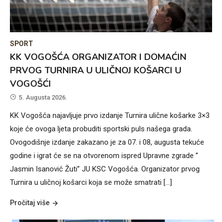
SPORT
KK VOGOŠĆA ORGANIZATOR I DOMAĆIN
PRVOG TURNIRA U ULIČNOJ KOŠARCI U
VOGOŠĆI
5. Augusta 2026.
KK Vogošća najavljuje prvo izdanje Turnira ulične košarke 3×3
koje će ovoga ljeta probuditi sportski puls našega grada.
Ovogodišnje izdanje zakazano je za 07. i 08, augusta tekuće
godine i igrat će se na otvorenom ispred Upravne zgrade ”
Jasmin Isanović Žuti” JU KSC Vogošća. Organizator prvog
Turnira u uličnoj košarci koja se može smatrati […]
Pročitaj više