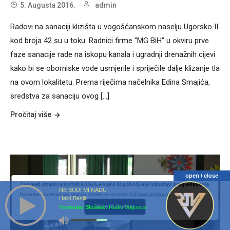
5. Augusta 2016.
admin
Radovi na sanaciji klizišta u vogošćanskom naselju Ugorsko II
kod broja 42 su u toku. Radnici firme "MG BiH" u okviru prve
faze sanacije rade na iskopu kanala i ugradnji drenažnih cijevi
kako bi se oborniske vode usmjerile i spriječile dalje klizanje tla
na ovom lokalitetu. Prema riječima načelnika Edina Smajića,
sredstva za sanaciju ovog [...]
Pročitaj više
open / close
Ova web stranica koristi kolačiće kako bi poboljšala iskustvo pregledavanja.
NE BUDI MI NADU
Nastavkom korištenja ove stranice slažete se sa našom
Politikom privatnosti
.
Halid Beslic
Trenutno Slušate:
Radio Vogosca
Allow All Cookies