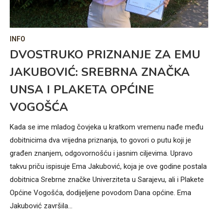
INFO
IN
R
DVOSTRUKO PRIZNANJE ZA EMU
M
OG
JAKUBOVIĆ: SREBRNA ZNAČKA
K
UNSA I PLAKETA OPĆINE
Sva
VOGOŠĆA
čov
tra
Kada se ime mladog čovjeka u kratkom vremenu nađe među
Ned
dobitnicima dva vrijedna priznanja, to govori o putu koji je
Gla
građen znanjem, odgovornošću i jasnim ciljevima. Upravo
po
takvu priču ispisuje Ema Jakubović, koja je ove godine postala
dobitnica Srebrne značke Univerziteta u Sarajevu, ali i Plakete
tvo
Općine Vogošća, dodijeljene povodom Dana općine. Ema
Jakubović završila…