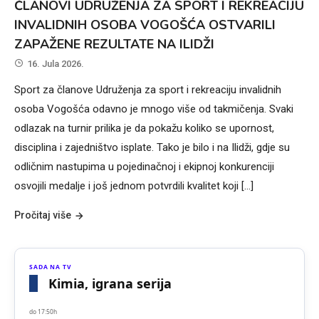
ČLANOVI UDRUŽENJA ZA SPORT I REKREACIJU
INVALIDNIH OSOBA VOGOŠĆA OSTVARILI
ZAPAŽENE REZULTATE NA ILIDŽI
16. Jula 2026.
Sport za članove Udruženja za sport i rekreaciju invalidnih
osoba Vogošća odavno je mnogo više od takmičenja. Svaki
odlazak na turnir prilika je da pokažu koliko se upornost,
disciplina i zajedništvo isplate. Tako je bilo i na Ilidži, gdje su
odličnim nastupima u pojedinačnoj i ekipnoj konkurenciji
osvojili medalje i još jednom potvrdili kvalitet koji […]
Pročitaj više
SADA NA TV
Kimia, igrana serija
do 17:50h