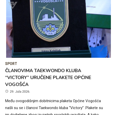
SPORT
ČLANOVIMA TAEKWONDO KLUBA
“VICTORY” URUČENE PLAKETE OPĆINE
VOGOŠĆA
29. Jula 2026.
Među ovogodišnjim dobitnicima plaketa Općine Vogošća
našli su se i članovi Taekwondo kluba “Victory” .Plakete su
im dodjeljene zbog izuzetnih sportskih rezultata. A kako