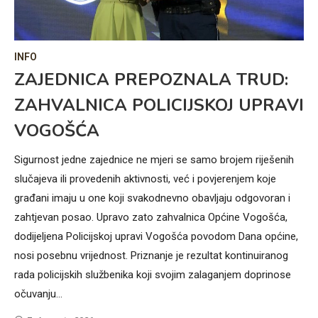
INFO
IN
ZAJEDNICA PREPOZNALA TRUD:
F
ZAHVALNICA POLICIJSKOJ UPRAVI
K
VOGOŠĆA
N
C
P
a
Sigurnost jedne zajednice ne mjeri se samo brojem riješenih
slučajeva ili provedenih aktivnosti, već i povjerenjem koje
Lju
je
građani imaju u one koji svakodnevno obavljaju odgovoran i
pri
a
zahtjevan posao. Upravo zato zahvalnica Općine Vogošća,
kr
dodijeljena Policijskoj upravi Vogošća povodom Dana općine,
Heb
nosi posebnu vrijednost. Priznanje je rezultat kontinuiranog
po
rada policijskih službenika koji svojim zalaganjem doprinose
o b
očuvanju…
pri