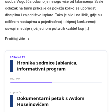
osoba Vogošća odavno je mnogo više od takmičenja. Svaki
odlazak na turnir prilika je da pokažu koliko se upornost,
disciplina i zajedništvo isplate. Tako je bilo i na Ilidži, gdje su
odličnim nastupima u pojedinačnoj i ekipnoj konkurenciji
osvojili medalje i još jednom potvrdili kvalitet koji […]
Pročitaj više
SADA NA TV
Hronika sedmice Jablanica,
informativni program
do 21:00h
SLJEDEĆE
Dokumentarni petak s Avdom
Huseinovićem