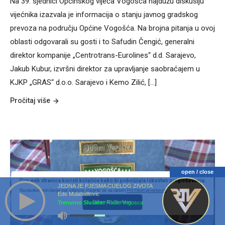
Na 39. sjednici Općinskog vijeća Vogošća najdužu diskusiju
vijećnika izazvala je informacija o stanju javnog gradskog
prevoza na području Općine Vogošća. Na brojna pitanja u ovoj
oblasti odgovarali su gosti i to Safudin Čengić, generalni
direktor kompanije „Centrotrans-Eurolines“ d.d. Sarajevo,
Jakub Kubur, izvršni direktor za upravljanje saobraćajem u
KJKP „GRAS“ d.o.o. Sarajevo i Kemo Zilić, [...]
Pročitaj više
open / close
Ova web stranica koristi kolačiće kako bi poboljšala iskustvo pregledavanja.
JEDNA JE PJESMA CIJELOG ZIVOTA
Nastavkom korištenja ove stranice slažete se sa našom
Politikom privatnosti
.
Edo Mulahalilovic
Trenutno Slušate:
Radio Vogosca
Allow All Cookies