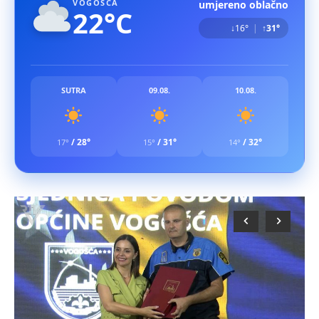
VOGOŠĆA
umjereno oblačno
22°C
↓16°
|
↑31°
SUTRA
09.08.
10.08.
/
28°
/
31°
/
32°
17°
15°
14°