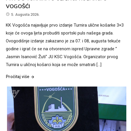
VOGOŠĆI
5. Augusta 2026.
KK Vogošća najavljuje prvo izdanje Turnira ulične košarke 3×3
koje će ovoga ljeta probuditi sportski puls našega grada.
Ovogodišnje izdanje zakazano je za 07. i 08, augusta tekuće
godine i igrat će se na otvorenom ispred Upravne zgrade ”
Jasmin Isanović Žuti” JU KSC Vogošća. Organizator prvog
Turnira u uličnoj košarci koja se može smatrati […]
Pročitaj više