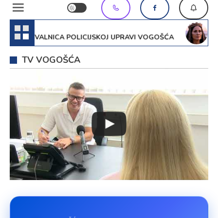
7. Aug
: ZAHVALNICA POLICIJSKOJ UPRAVI VOGOŠĆA
FILM
TV VOGOŠĆA