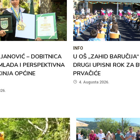
INFO
INFO
U OŠ „ZAHID BARUČIJA“ POČEO
GOŠĆA U PR
DRUGI UPISNI ROK ZA BUDUĆE
VOGOŠĆA N
PRVAČIĆE
HEBERT
4. Augusta 2026.
3. Augusta 2026.