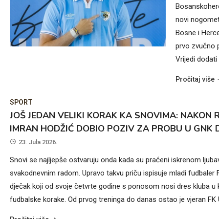
Bosanskoherc
novi nogometa
Bosne i Herce
prvo zvučno 
Vrijedi dodat
Pročitaj više
SPORT
JOŠ JEDAN VELIKI KORAK KA SNOVIMA: NAKON 
IMRAN HODŽIĆ DOBIO POZIV ZA PROBU U GNK
23. Jula 2026.
Snovi se najljepše ostvaruju onda kada su praćeni iskrenom ljubavl
svakodnevnim radom. Upravo takvu priču ispisuje mladi fudbaler 
dječak koji od svoje četvrte godine s ponosom nosi dres kluba u 
fudbalske korake. Od prvog treninga do danas ostao je vjeran FK Un