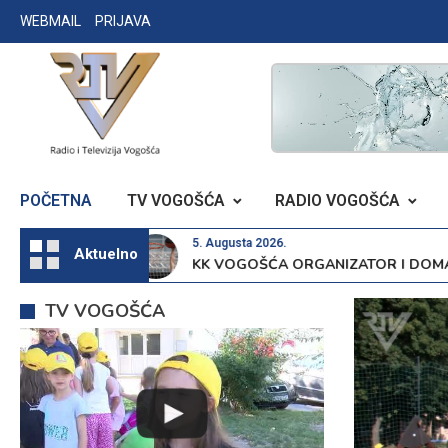
Skip
WEBMAIL
PRIJAVA
to
content
RADIO TELEVIZIJA VOGOŠĆA
POČETNA
TV VOGOŠĆA
RADIO VOGOŠĆA
5. Augusta 2026.
Aktuelno
OSTI
KK VOGOŠĆA ORGANIZATOR I DOMAĆIN PRVOG
TV VOGOŠĆA