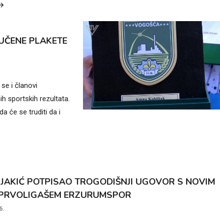
UČENE PLAKETE
se i članovi
h sportskih rezultata.
a će se truditi da i
JAKIĆ POTPISAO TROGODIŠNJI UGOVOR S NOVIM
 PRVOLIGAŠEM ERZURUMSPOR
6.