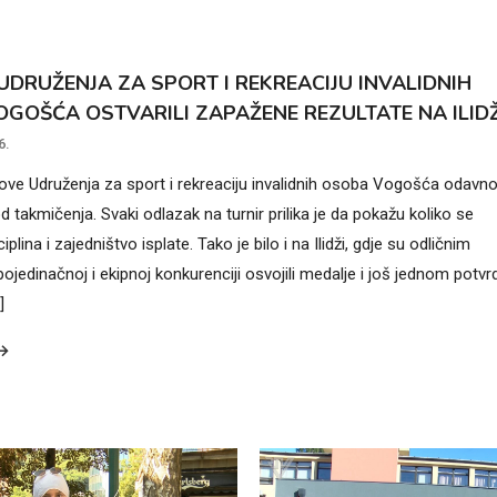
UDRUŽENJA ZA SPORT I REKREACIJU INVALIDNIH
GOŠĆA OSTVARILI ZAPAŽENE REZULTATE NA ILIDŽ
6.
ove Udruženja za sport i rekreaciju invalidnih osoba Vogošća odavno
 takmičenja. Svaki odlazak na turnir prilika je da pokažu koliko se
iplina i zajedništvo isplate. Tako je bilo i na Ilidži, gdje su odličnim
jedinačnoj i ekipnoj konkurenciji osvojili medalje i još jednom potvrdi
]