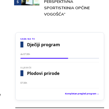
može smatrati…
PERSPEKTIVNA
5
SPORTISTKINJA OPĆINE
5. Augusta 2026.
VOGOŠĆA”
SADA NA TV
Dječiji program
do 07:30h
SLJEDEĆE
Plodovi prirode
07:30h
n
Kompletan pregled program →
e