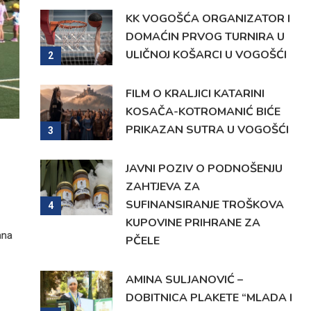
KK VOGOŠĆA ORGANIZATOR I
DOMAĆIN PRVOG TURNIRA U
ULIČNOJ KOŠARCI U VOGOŠĆI
2
FILM O KRALJICI KATARINI
KOSAČA-KOTROMANIĆ BIĆE
PRIKAZAN SUTRA U VOGOŠĆI
3
SPORT
KK VOGOŠĆA ORGANIZATOR I DOM
JAVNI POZIV O PODNOŠENJU
PRVOG TURNIRA U ULIČNOJ KOŠAR
ZAHTJEVA ZA
SUFINANSIRANJE TROŠKOVA
VOGOŠĆI
4
KUPOVINE PRIHRANE ZA
ana
KK Vogošća najavljuje prvo izdanje Turnira ulične košarke 3×3 ko
PČELE
e
probuditi sportski puls našega grada. Ovogodišnje izdanje zakaza
augusta tekuće godine i igrat će se na otvorenom ispred Uprav
AMINA SULJANOVIĆ –
Isanović Žuti” JU KSC Vogošća. Organizator prvog Turnira u ulič
DOBITNICA PLAKETE “MLADA I