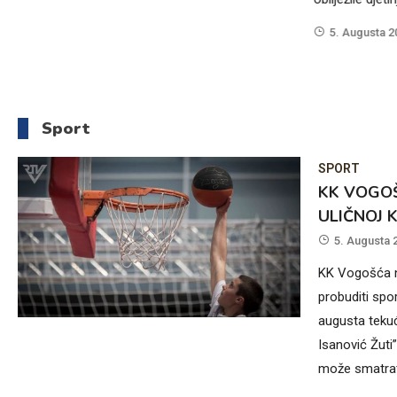
5. Augusta 2
Sport
SPORT
KK VOGOŠ
ULIČNOJ 
5. Augusta 
KK Vogošća na
probuditi spo
augusta tekuć
Isanović Žuti
može smatrat