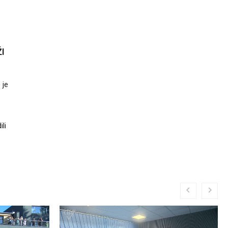
I
 je
li