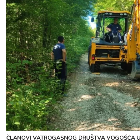
ČLANOVI VATROGASNOG DRUŠTVA VOGOŠĆA U