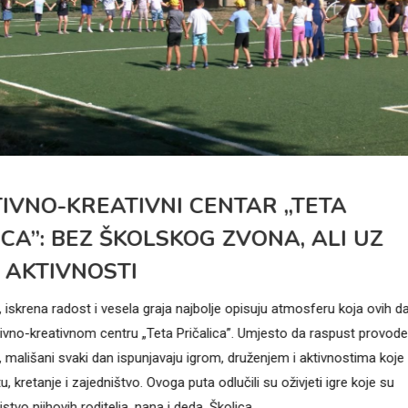
IVNO-KREATIVNI CENTAR „TETA
ICA”: BEZ ŠKOLSKOG ZVONA, ALI UZ
AKTIVNOSTI
h, iskrena radost i vesela graja najbolje opisuju atmosferu koja ovih d
ivno-kreativnom centru „Teta Pričalica”. Umjesto da raspust provod
 mališani svaki dan ispunjavaju igrom, druženjem i aktivnostima koje
, kretanje i zajedništvo. Ovoga puta odlučili su oživjeti igre koje su
injstvo njihovih roditelja, nana i deda. Školica,…