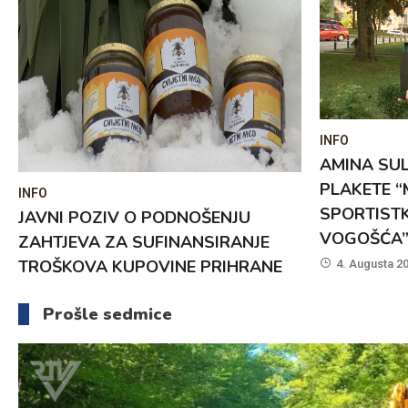
INFO
AMINA SULJANOVIĆ – DOBITNICA
PLAKETE “MLADA I PERSPEKTIVNA
SPORTISTKINJA OPĆINE
ENJU
VOGOŠĆA”
IRANJE
RIHRANE
4. Augusta 2026.
Prošle sedmice