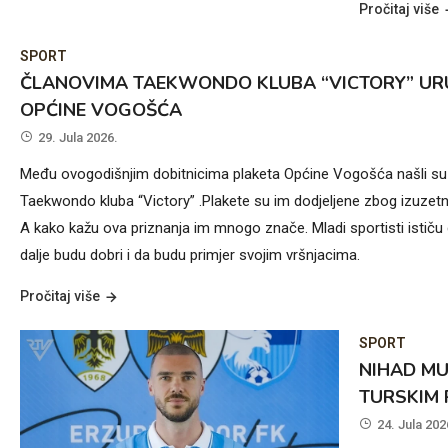
Pročitaj više
SPORT
ČLANOVIMA TAEKWONDO KLUBA “VICTORY” UR
OPĆINE VOGOŠĆA
29. Jula 2026.
Među ovogodišnjim dobitnicima plaketa Općine Vogošća našli su 
Taekwondo kluba “Victory” .Plakete su im dodjeljene zbog izuzetni
A kako kažu ova priznanja im mnogo znače. Mladi sportisti ističu d
dalje budu dobri i da budu primjer svojim vršnjacima.
Pročitaj više
SPORT
NIHAD MU
TURSKIM
24. Jula 202