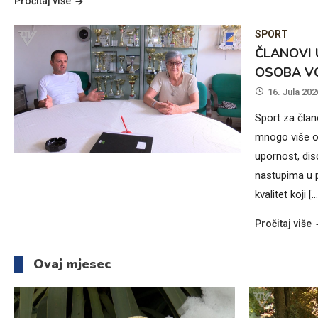
Pročitaj više
SPORT
ČLANOVI 
OSOBA VO
16. Jula 202
Sport za član
mnogo više od
upornost, disc
nastupima u po
kvalitet koji […
Pročitaj više
Ovaj mjesec