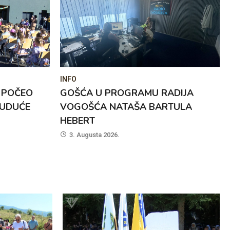
INFO
OGRAMU RADIJA
EDUKATIVNO-KREATIVNI 
ATAŠA BARTULA
„TETA PRIČALICA”: BEZ Š
ZVONA, ALI UZ MNOGO
AKTIVNOSTI
5. Augusta 2026.