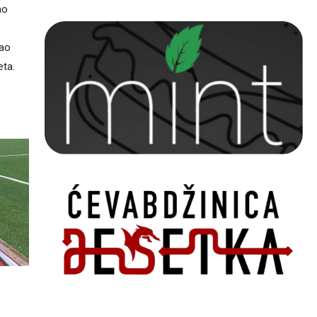
ao
rao
eta.