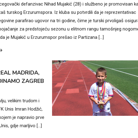
egovački defanzivac Nihad Mujakić (28) i službeno je promovisan k
š turskog Erzurumspora. Iz kluba su potvrdili da je reprezentativac
govine parafirao ugovor na tri godine, čime je turski prvoligaš osigu
pojačanje za predstojeću sezonu u elitnom rangu tamošnjeg nogom
i da je Mujakić u Erzurumspor prešao iz Partizana […]
REAL MADRIDA,
 DINAMO ZAGREB
ju, velikim trudom i
FK Unis Imran Hodžić,
kojem je napravio prve
is, gdje marljivo […]