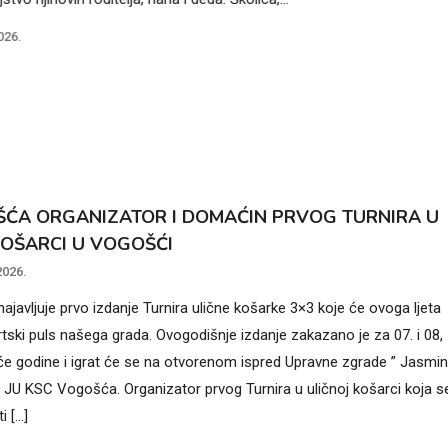
026.
ĆA ORGANIZATOR I DOMAĆIN PRVOG TURNIRA U
KOŠARCI U VOGOŠĆI
2026.
javljuje prvo izdanje Turnira ulične košarke 3×3 koje će ovoga ljeta
rtski puls našega grada. Ovogodišnje izdanje zakazano je za 07. i 08,
e godine i igrat će se na otvorenom ispred Upravne zgrade ” Jasmi
” JU KSC Vogošća. Organizator prvog Turnira u uličnoj košarci koja s
i […]