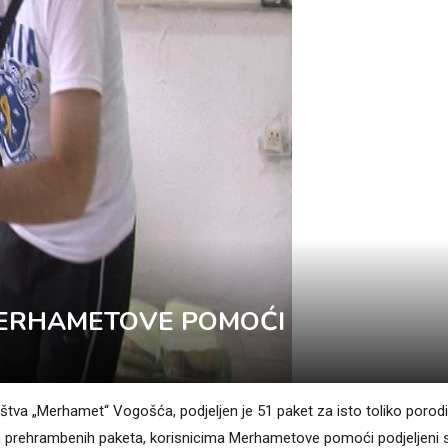
E MERHAMETOVE POMOĆI
va „Merhamet“ Vogošća, podjeljen je 51 paket za isto toliko porodi
m prehrambenih paketa, korisnicima Merhametove pomoći podjeljeni s