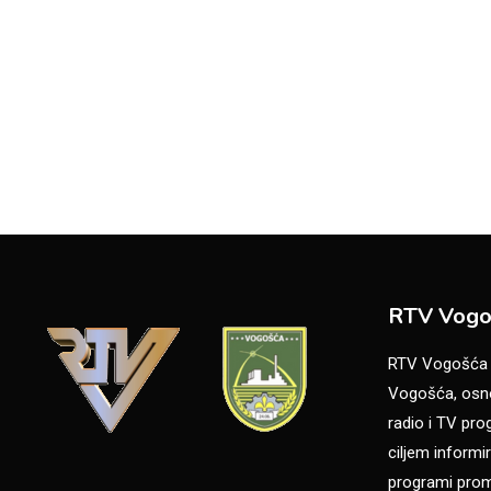
RTV Vogo
RTV Vogošća je
Vogošća, osno
radio i TV pr
ciljem informir
programi promo