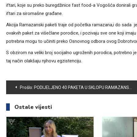
iftari, koje su preko buregdžinice fast food-a Vogošća donirali g
iftari za siromašne građane.
Akcija Ramazanski paketi traje od početka ramazana,i do sada je
ovakvih paket za višečlane porodice, i pozivaju sve one koji i
potrebna mogu to učiniti preko Osnovnog odbora ovog Dobrotvo
S obzirom na veliki broj socijalno ugroženih porodica, potrebno je 
taj način olakšaju njihovu egzistenciju.
Navigacija
Prošlo:
PODIJELJENO 40 PAKETA U SKLOPU RAMAZANSKIH AKTIVNOSTI OU “TEMPO”
članaka
Ostale vijesti