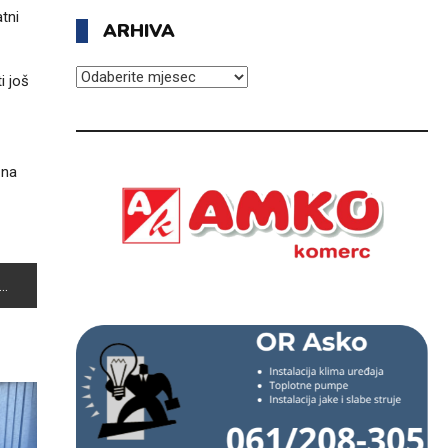
tni
ARHIVA
ARHIVA
i još
 na