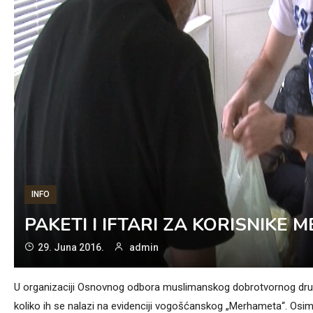
INFO
PAKETI I IFTARI ZA KORISNIK
29. Juna 2016.
admin
U organizaciji Osnovnog odbora muslimanskog dobrotvornog društ
koliko ih se nalazi na evidenciji vogošćanskog „Merhameta“. Osi