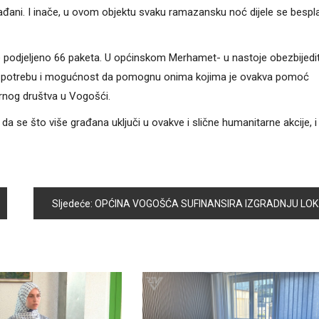
rađani. I inače, u ovom objektu svaku ramazansku noć dijele se bespla
 podjeljeno 66 paketa. U općinskom Merhamet- u nastoje obezbijedit
maju potrebu i mogućnost da pomognu onima kojima je ovakva pomoć
rnog društva u Vogošći.
da se što više građana uključi u ovakve i slične humanitarne akcije, i
Sljedeće:
OPĆINA VOGOŠĆA SUFINANSIRA IZGRADNJU LOKALNIH VODOVODA