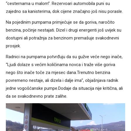
“cesternama u malom”. Rezervoari automobila puni su
zajedno sa kanisterima, dok cijene značajno još nisu porasle.
Na pojedinim pumpama primjećuje se da goriva, naročito
benzina, počinje nestajati. Dizel i drugi energenti još uvijek su
dostupni ali potražnja za benzinom premašuje svakodnevni
prosjek.
Radnici na pumpama potvrđuju da su gužve veće nego inače,
“Ljudi dolaze s većim količinama novca i traže više goriva
nego što inače toče za mjesec dana.Trenutno benzina
povremeno nestaje, ali dizela i dalje ima”, objašnjava radnik
jedne vogošćanske pumpe.Dodaje da situacija nije kritična, ali
da se svakodnevno prate zalihe.