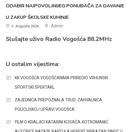
ODABIR NAJPOVOLJNIJEG PONUĐAČA ZA DAVANJE
U ZAKUP ŠKOLSKE KUHINJE
Admin
3. Augusta 2026.
Slušajte uživo Radio Vogošća 88.2MHz
U ostalim vijestima:
KK VOGOŠĆA VOGOŠĆANIMA PRIREDIO VRHUNSKI
SPORTSKI SPEKTAKL
ZAJEDNICA PREPOZNALA TRUD: ZAHVALNICA
POLICIJSKOJ UPRAVI VOGOŠĆA
FILM O KRALJICI KATARINI KOSAČA-KOTROMANIĆ
AUTORICE NATAŠE BARTULA HEBERT PRIKAZAN SINOĆ U