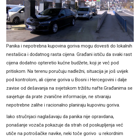
Panika i nepotrebna kupovina goriva mogu dovesti do lokalnih
nestašica i dodatnog rasta cijena. Građani ističu da svaki rast
cijena dodatno opteretio kućne budžete, koji je već pod
pritiskom. Na terenu poručuju nadležni, situacija je još uvijek
pod kontrolom, ali cijene goriva u Bosni i Hercegovini i dalje
zavise od dešavanja na svjetskom tržištu nafte.Građanima se
savjetuje da prate zvanične informacije, ne stvaraju
nepotrebne zalihe i racionalno planiraju kupovinu goriva.
Iako stručnjaci naglašavaju da panika nije opravdana,
ponašanje vozača pokazuje da strah od poskupljenja već
utiče na potrošačke navike, neki toče gorivo u rekordnim