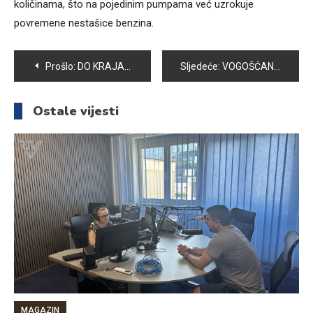
količinama, što na pojedinim pumpama već uzrokuje
povremene nestašice benzina.
Navigacija
Prošlo:
DO KRAJA RAMAZANA OBAVEZA JE DATI VITRE I UPLATITI ZEKAT
Sljedeće:
VOGOŠĆANSKI MERHAMET IZVRŠIO PODJELU RAMAZANSKIH PAKETA
članaka
Ostale vijesti
MAGAZIN