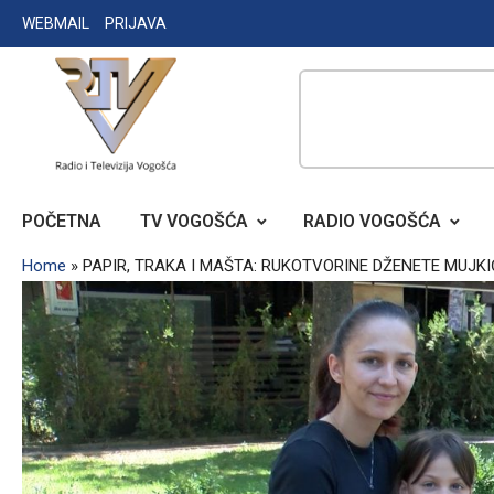
Skip
WEBMAIL
PRIJAVA
to
content
RADIO TELEVIZIJA VOGOŠĆA
POČETNA
TV VOGOŠĆA
RADIO VOGOŠĆA
Home
»
PAPIR, TRAKA I MAŠTA: RUKOTVORINE DŽENETE MUJKI