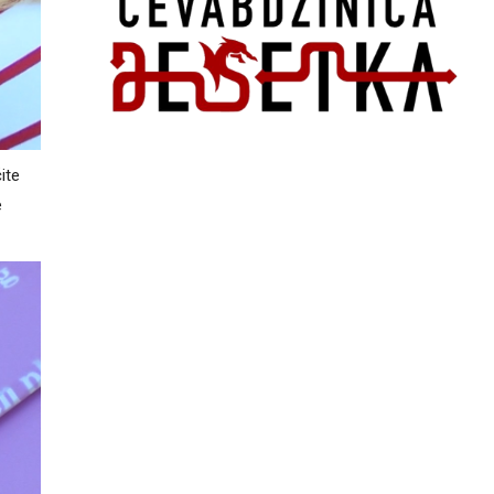
ite
e