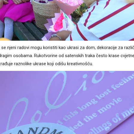
se njeni radovi mogu koristiti kao ukrasi za dom, dekoracije za različ
i dragim osobama. Rukotvorine od satenskih traka često krase cvjetn
rađuje raznolike ukrase koji odišu kreativnošću.