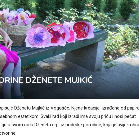
VORINE DŽENETE MUJKIĆ
pisuje Dženetu Mujkić iz Vogošće. Njene kreacije, izrađene od papira
osebnom estetikom. Svaki rad koji izradi ima svoju priču i nosi pečat
agu u svom radu Dženeta crpi iz podrške porodice, koja je uvijek ohr
otvorine.