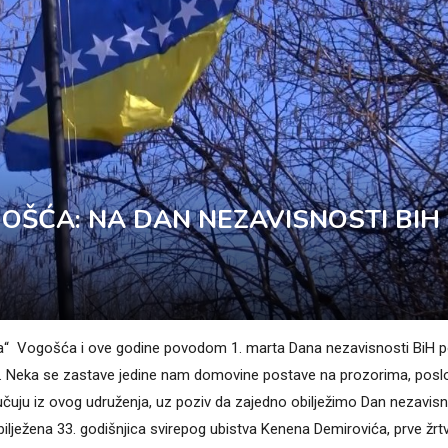
OŠĆA: NA DAN NEZAVISNOSTI BIH 
iga“ Vogošća i ove godine povodom 1. marta Dana nezavisnosti BiH 
”. Neka se zastave jedine nam domovine postave na prozorima, pos
čuju iz ovog udruženja, uz poziv da zajedno obilježimo Dan nezavisn
obilježena 33. godišnjica svirepog ubistva Kenena Demirovića, prve žrt