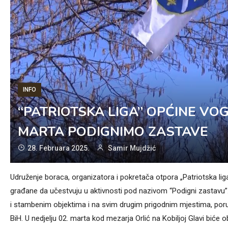
INFO
“PATRIOTSKA LIGA” OPĆINE VOG
MARTA PODIGNIMO ZASTAVE
28. Februara 2025.
Samir Mujdžić
Udruženje boraca, organizatora i pokretača otpora „Patriotska l
građane da učestvuju u aktivnosti pod nazivom “Podigni zastavu
i stambenim objektima i na svim drugim prigodnim mjestima, poru
BiH. U nedjelju 02. marta kod mezarja Orlić na Kobiljoj Glavi biće 