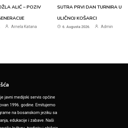
ŽLA ALIĆ – POZIV
SUTRA PRVI DAN TURNIRA U
GENERACIJE
ULIČNOJ KOŠARCI
Arnela Katana
Admin
.
6. Augusta 2026.
šća
 javni medijski servis općine
van 1996. godine. Emitujemo
ograme na bosanskom jeziku sa
anja, edukacije i zabave. Naši