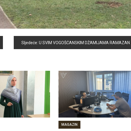
Sljedeće:
U SVIM VOGOŠĆANSKIM DŽAMIJAMA RAMAZAN SE DOČEKUJE SA POSEBNOM RADOŠĆU
MAGAZIN