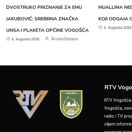
DVOSTRUKO PRIZNANJE ZA EMU
MUALLIMA NED
JAKUBOVIĆ: SREBRNA ZNAČKA
KOJI ODGAJA 
6. Augusta 2026
UNSA I PLAKETA OPĆINE VOGOŠĆA
Arnela Katana
6. Augusta 2026.
RTV Vogo
RTV Vogošća je
Vogošća, osno
radio i TV pr
ciljem informir