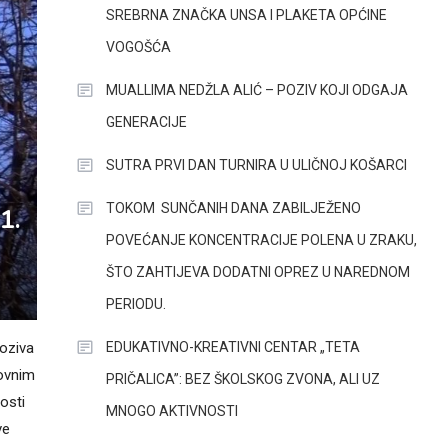
SREBRNA ZNAČKA UNSA I PLAKETA OPĆINE
VOGOŠĆA
MUALLIMA NEDŽLA ALIĆ – POZIV KOJI ODGAJA
GENERACIJE
SUTRA PRVI DAN TURNIRA U ULIČNOJ KOŠARCI
TOKOM SUNČANIH DANA ZABILJEŽENO
1.
POVEĆANJE KONCENTRACIJE POLENA U ZRAKU,
ŠTO ZAHTIJEVA DODATNI OPREZ U NAREDNOM
PERIODU.
EDUKATIVNO-KREATIVNI CENTAR „TETA
poziva
lovnim
PRIČALICA”: BEZ ŠKOLSKOG ZVONA, ALI UZ
osti
MNOGO AKTIVNOSTI
ve