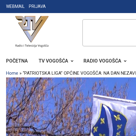
Skip
WEBMAIL
PRIJAVA
to
content
RADIO TELEVIZIJA VOGOŠĆA
POČETNA
TV VOGOŠĆA
RADIO VOGOŠĆA
Home
»
“PATRIOTSKA LIGA” OPĆINE VOGOŠĆA: NA DAN NEZAV