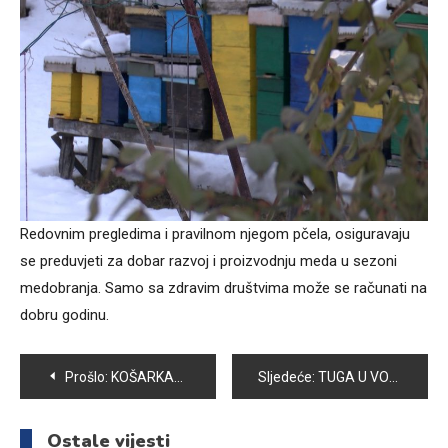
Redovnim pregledima i pravilnom njegom pčela, osiguravaju
se preduvjeti za dobar razvoj i proizvodnju meda u sezoni
medobranja. Samo sa zdravim društvima može se računati na
dobru godinu.
Navigacija
Prošlo:
KOŠARKAŠI VOGOŠĆE U NOVU SEZONU SA NOVOM AMBICIJOM
Sljedeće:
TUGA U VOGOŠĆI: PREMINULA DJEVOJČICA SELMA BAŠIĆ
članaka
Ostale vijesti