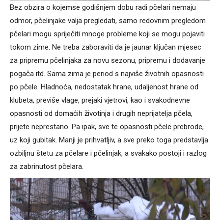
Bez obzira o kojemse godišnjem dobu radi pčelari nemaju
odmor, pčelinjake valja pregledati, samo redovnim pregledom
pčelari mogu spriječiti mnoge probleme koji se mogu pojaviti
tokom zime. Ne treba zaboraviti da je jaunar ključan mjesec
za pripremu pčelinjaka za novu sezonu, pripremu i dodavanje
pogača itd. Sama zima je period s najviše životnih opasnosti
po pčele. Hladnoća, nedostatak hrane, udaljenost hrane od
klubeta, previše vlage, prejaki vjetrovi, kao i svakodnevne
opasnosti od domaćih životinja i drugih neprijatelja pčela,
prijete neprestano. Pa ipak, sve te opasnosti pčele prebrode,
uz koji gubitak. Manji je prihvatljiv, a sve preko toga predstavlja
ozbiljnu štetu za pčelare i pčelinjak, a svakako postoji i razlog
za zabrinutost pčelara.