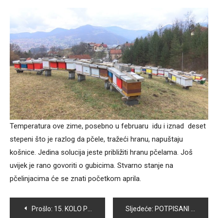
Temperatura ove zime, posebno u februaru idu i iznad deset
stepeni što je razlog da pčele, tražeći hranu, napuštaju
košnice. Jedina solucija jeste približiti hranu pčelama. Još
uvijek je rano govoriti o gubicima. Stvarno stanje na
pčelinjacima će se znati početkom aprila.
Navigacija
Prošlo:
15. KOLO PRVE FEDERALNE LIGE U KUGLANJU: BROTNJO BOLJI OD VOGOŠĆE
Sljedeće:
POTPISANI UGOVORI O RASPODJELI FINANSIJSKIH SREDSTAVA SPORTSKIM UDRUŽENJIMA OPĆINE VOGOŠĆA