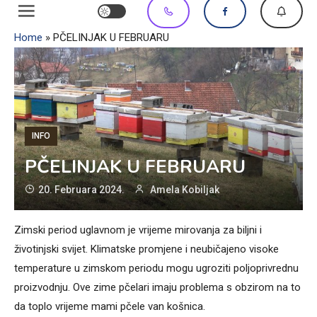
Home
»
PČELINJAK U FEBRUARU
INFO
PČELINJAK U FEBRUARU
20. Februara 2024.
Amela Kobiljak
Zimski period uglavnom je vrijeme mirovanja za biljni i
životinjski svijet. Klimatske promjene i neubičajeno visoke
temperature u zimskom periodu mogu ugroziti poljoprivrednu
proizvodnju. Ove zime pčelari imaju problema s obzirom na to
da toplo vrijeme mami pčele van košnica.