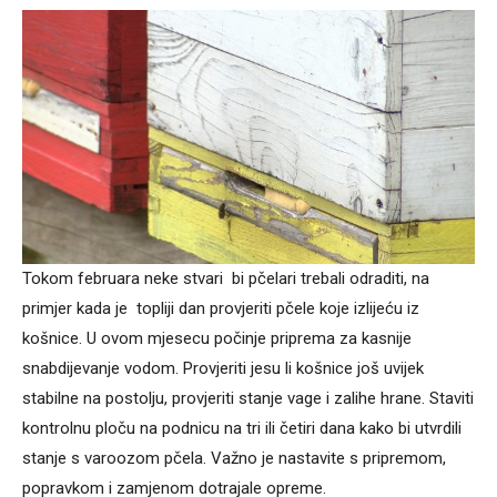
Tokom februara neke stvari bi pčelari trebali odraditi, na
primjer kada je topliji dan provjeriti pčele koje izlijeću iz
košnice. U ovom mjesecu počinje priprema za kasnije
snabdijevanje vodom. Provjeriti jesu li košnice još uvijek
stabilne na postolju, provjeriti stanje vage i zalihe hrane. Staviti
kontrolnu ploču na podnicu na tri ili četiri dana kako bi utvrdili
stanje s varoozom pčela. Važno je nastavite s pripremom,
popravkom i zamjenom dotrajale opreme.