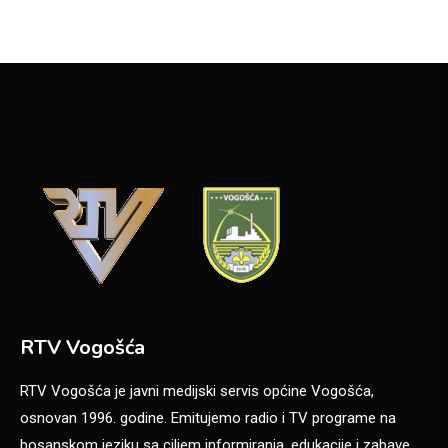
RTV Vogošća
RTV Vogošća je javni medijski servis općine Vogošća,
osnovan 1996. godine. Emitujemo radio i TV programe na
bosanskom jeziku sa ciljem informiranja, edukacije i zabave.