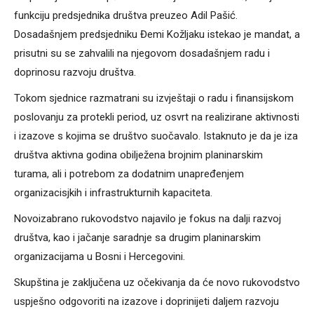
funkciju predsjednika društva preuzeo Adil Pašić.
Dosadašnjem predsjedniku Đemi Kožljaku istekao je mandat, a
prisutni su se zahvalili na njegovom dosadašnjem radu i
doprinosu razvoju društva.
Tokom sjednice razmatrani su izvještaji o radu i finansijskom
poslovanju za protekli period, uz osvrt na realizirane aktivnosti
i izazove s kojima se društvo suočavalo. Istaknuto je da je iza
društva aktivna godina obilježena brojnim planinarskim
turama, ali i potrebom za dodatnim unapređenjem
organizacisjkih i infrastrukturnih kapaciteta.
Novoizabrano rukovodstvo najavilo je fokus na dalji razvoj
društva, kao i jačanje saradnje sa drugim planinarskim
organizacijama u Bosni i Hercegovini.
Skupština je zaključena uz očekivanja da će novo rukovodstvo
uspješno odgovoriti na izazove i doprinijeti daljem razvoju