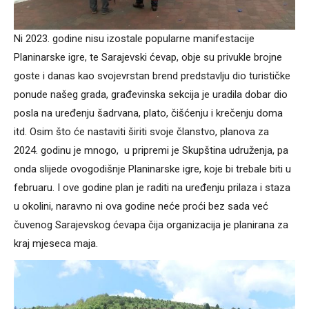
Ni 2023. godine nisu izostale popularne manifestacije
Planinarske igre, te Sarajevski ćevap, obje su privukle brojne
goste i danas kao svojevrstan brend predstavlju dio turističke
ponude našeg grada, građevinska sekcija je uradila dobar dio
posla na uređenju šadrvana, plato, čišćenju i krečenju doma
itd. Osim što će nastaviti širiti svoje članstvo, planova za
2024. godinu je mnogo, u pripremi je Skupština udruženja, pa
onda slijede ovogodišnje Planinarske igre, koje bi trebale biti u
februaru. I ove godine plan je raditi na uređenju prilaza i staza
u okolini, naravno ni ova godine neće proći bez sada već
čuvenog Sarajevskog ćevapa čija organizacija je planirana za
kraj mjeseca maja.