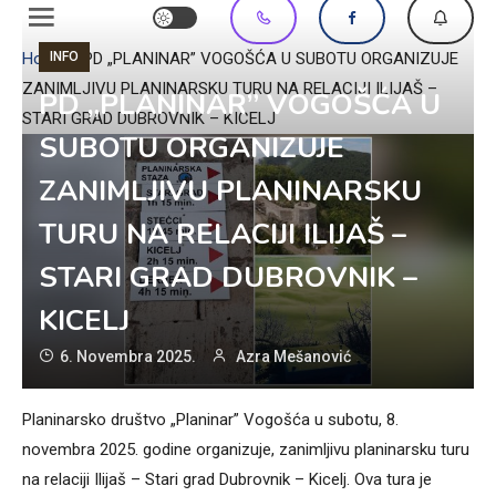
INFO
Home
»
PD „PLANINAR” VOGOŠĆA U SUBOTU ORGANIZUJE
ZANIMLJIVU PLANINARSKU TURU NA RELACIJI ILIJAŠ –
PD „PLANINAR” VOGOŠĆA U
STARI GRAD DUBROVNIK – KICELJ
SUBOTU ORGANIZUJE
ZANIMLJIVU PLANINARSKU
TURU NA RELACIJI ILIJAŠ –
STARI GRAD DUBROVNIK –
KICELJ
6. Novembra 2025.
Azra Mešanović
Planinarsko društvo „Planinar” Vogošća u subotu, 8.
novembra 2025. godine organizuje, zanimljivu planinarsku turu
na relaciji Ilijaš – Stari grad Dubrovnik – Kicelj. Ova tura je