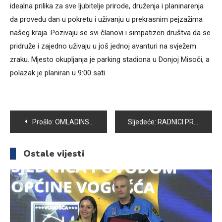
idealna prilika za sve ljubitelje prirode, druženja i planinarenja
da provedu dan u pokretu i uživanju u prekrasnim pejzažima
našeg kraja. Pozivaju se svi članovi i simpatizeri društva da se
pridruže i zajedno uživaju u još jednoj avanturi na svježem
zraku. Mjesto okupljanja je parking stadiona u Donjoj Misoči, a
polazak je planiran u 9:00 sati.
Navigacija
Prošlo:
OMLADINSKO UDRUŽENJE “TEMPO” I OVE GODINE STIPENDIRA JETIME I BUDUĆE HAFIZE KUR'ANA
Sljedeće:
RADNICI PREDUZEĆA “RAD” VRŠE UOBIČAJENE JESENJE POSLOVE
članaka
Ostale vijesti