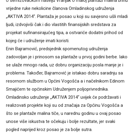
U semizovačkom naselju Vranjak o maloj plantaži malina brinu
vrijedne ruke nekolicine članova Omladinskog udruženja
„AKTIVA 2014“. Plantaža je posao u koji su savjesno ušli mladi
ljudi, izdvojivši čak i dio vlastitih finansijskih sredstava za
projekat sufinansirajućeg tipa, a ostvariće dodatni prihod od
kojeg će i udruženje imati koristi.
Enin Bajramović, predsjednik spomenutog udruženja
zadovoljan je i prinosom sa plantaže u prvoj godini berbe. Iako
se ulaže mnogo rada, uz dobru organizaciju posla manje je i
problema. Također, Bajramović je istakao dobru saradnju sa
resornom službom u Općini Vogošća a i načelnikom Edinom
Smajićem te općinskim Udruženjem poljoprivrednika.
Omladinsko udruženje „AKTIVA 2014“ uvijek će podržavati i
realizovati projekte koji su od značaja za Općinu Vogošća a
što se plantaže malina tiče, u narednu godinu u ovaj posao
unose više iskustva te očekuju i bolje rezultate, jer svaki
pogled naprijed kroz posao je za bolje sutra.