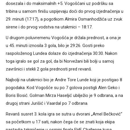
dosezala i do maksimalnih +5. Vogošćani uz podršku sa
tribina u samom finišu uspijevaju doći do prvog izjednačenja u
29. minuti (17:17), a pogotkom Almira Osmanhodžića uz zvuk
sirene i do prvog vodstva na utakmici – 18:17.
U drugom poluvremenu Vogošća je držala prednost, a ona je
u 45. minuti iznosila 3 gola, bilo je 29:26. Gosti preko
raspoloženog Lundea dolaze do izjednačenja 30:30. Nakon
toga igralo se gol za gol, da bi Norvežani bili bolji u samoj
završnici i stekli 2 gola prednosti pred revanš.
Najbolji na utakmici bio je Andre Tore Lunde koji je postigao 8
pogodaka. Kod Vogošće su po 7 golova postigli Alen Geko i
Boris Bosić. Golman Mirza Haseljić ubilježio je 9 odbrana, a na
drugoj strani Jurišić i Vaardal po 7 odbrana.
Revanš susret 3. kola igra se sutra u dvorani „Amel Bečković“
sa početkom u 17 sati, nakon čega će se znati koja ekipa
nastavlja takmičenje u osmini finala EHF Challenge kupa.