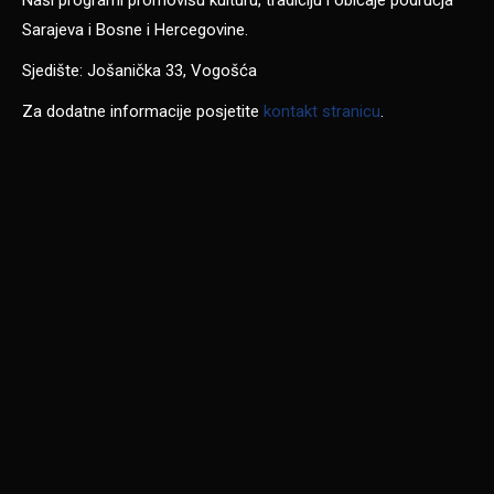
Naši programi promovišu kulturu, tradiciju i običaje područja
Sarajeva i Bosne i Hercegovine.
Sjedište: Jošanička 33, Vogošća
Za dodatne informacije posjetite
kontakt stranicu
.