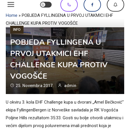
Home
»
POBJEDA FYLLINGENA U PRVOJ UTAKMICI EHF
CHALLENGE KUPA PROTIV VOGOŠĆE
INFO
POBJEDA FYLLINGENA U
PRVOJ UTAKMICI EHF
CHALLENGE KUPA PROTIV
VOGOŠĆE
25. Novembra 2017.
admin
U okviru 3. kola EHF Challenge kupa u dvorani „Amel Bečković“
ekipa FyllingenBergen iz Norveške savladala je RK Vogošća
Poljine Hills rezultatom 35:33. Gosti su bolje otvorili utakmicu i
većim dijelom prvog poluvremena imali prednost koja je