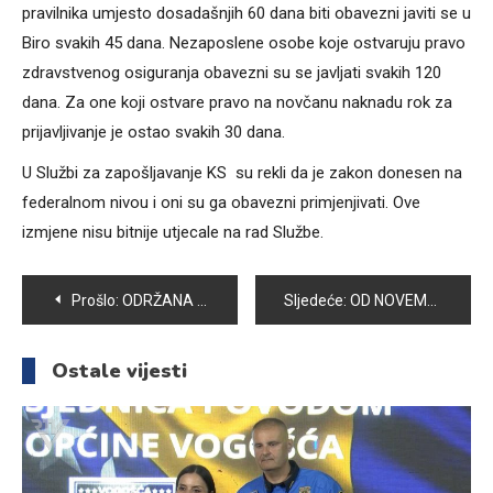
pravilnika umjesto dosadašnjih 60 dana biti obavezni javiti se u
Biro svakih 45 dana. Nezaposlene osobe koje ostvaruju pravo
zdravstvenog osiguranja obavezni su se javljati svakih 120
dana. Za one koji ostvare pravo na novčanu naknadu rok za
prijavljivanje je ostao svakih 30 dana.
U Službi za zapošljavanje KS su rekli da je zakon donesen na
federalnom nivou i oni su ga obavezni primjenjivati. Ove
izmjene nisu bitnije utjecale na rad Službe.
Navigacija
Prošlo:
ODRŽANA KOMEMORACIJA UBIJENIM POLICAJCIMA ADISU ŠEHOVIĆU I DAVORU VUJINOVIĆU
Sljedeće:
OD NOVEMBRA U VOGOŠĆI CENTAR KOMUNALNIH USLUGA
članaka
Ostale vijesti