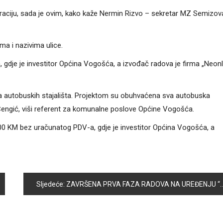
raciju, sada je ovim, kako kaže Nermin Rizvo – sekretar MZ Semizov
ma i nazivima ulice.
gdje je investitor Općina Vogošća, a izvođač radova je firma „Neonl
vima autobuskih stajališta. Projektom su obuhvaćena sva autobuska
Čengić, viši referent za komunalne poslove Općine Vogošća.
 000 KM bez uračunatog PDV-a, gdje je investitor Općina Vogošća, a
Sljedeće:
ZAVRŠENA PRVA FAZA RADOVA NA UREĐENJU “TRGA ŽRTAVA GENOCIDA U SREBRENICI”. USKORO ASFALTIRANJE SAOBRAĆAJNICE I PARKING PROSTORA, TE IZGRADNJA PLANIRANIH SADRŽAJA NA PLATOU TRGA