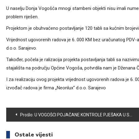
U naselju Donja Vogošća mnogi stambeni objekti nisu imali nume
problem riješen.
Projektom je obuhvaćeno postavljanje 120 tabli sa kućnim brojevi
Vrijednost ugovorenih radova je 6. 000 KM bez uračunatog PDV-a, 
d.o.o. Sarajevo.
Također, počela je ralizacija projekta postavljanja tabli sa nazi
stajališta na području Općine Vogoša, potvrdila nam je Dženana 
I za realizaciju ovog projekta vrijednost ugovorenih radova je 6.
izvođač radova je firma „Neonlux“ d.o.o. Sarajevo
Navigacija
Prošlo:
U VOGOŠĆI POJAČANE KONTROLE PJEŠAKA U SAOBRAĆAJU
članaka
Ostale vijesti