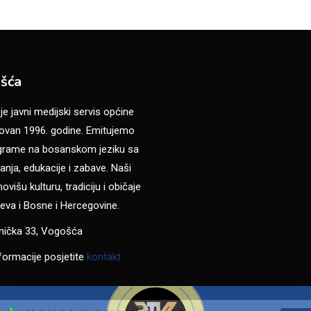
šća
 javni medijski servis općine
van 1996. godine. Emitujemo
ograme na bosanskom jeziku sa
anja, edukacije i zabave. Naši
višu kulturu, tradiciju i običaje
eva i Bosne i Hercegovine.
anička 33, Vogošća
formacije posjetite
kontakt