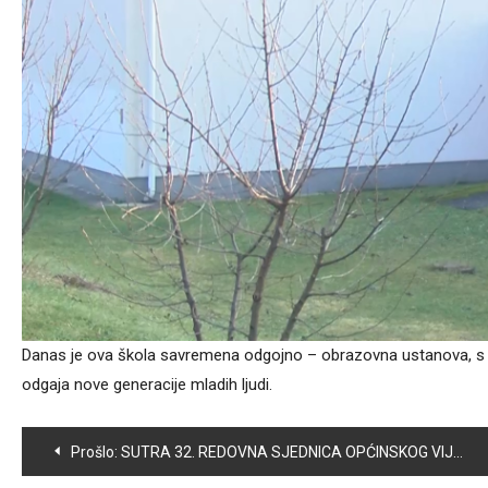
Danas je ova škola savremena odgojno – obrazovna ustanova, s o
odgaja nove generacije mladih ljudi.
Navigacija
Prošlo:
SUTRA 32. REDOVNA SJEDNICA OPĆINSKOG VIJEĆA VOGOŠĆA