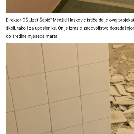
Direktor OŠ „Izet Šabić“ Medžid Hasković ističe da je ovaj projek
školi, tako i za uposlenike. On je izrazio zadovoljstvo dosadašnj
do sredine mjeseca marta.