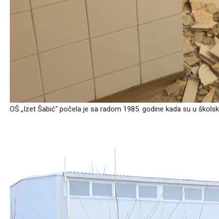
OŠ „Izet Šabić“ počela je sa radom 1985. godine kada su u školske k