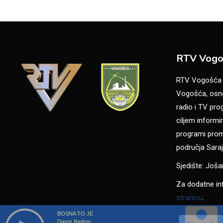
RTV Vogo
RTV Vogošća je
Vogošća, osno
radio i TV pr
ciljem informir
programi promo
područja Saraj
Sjedište: Još
Za dodatne in
stranicu
.
BOSNA TO JE
Davor Badrov