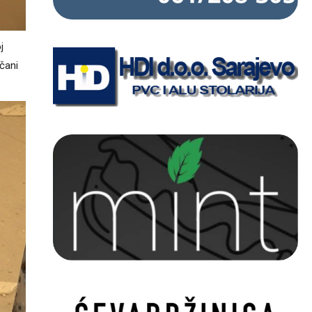
j
čani