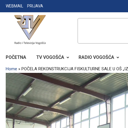
Skip
WEBMAIL
PRIJAVA
to
content
RADIO TELEVIZIJA VOGOŠĆA
POČETNA
TV VOGOŠĆA
RADIO VOGOŠĆA
Home
»
POČELA REKONSTRUKCIJA FISKULTURNE SALE U OŠ „I