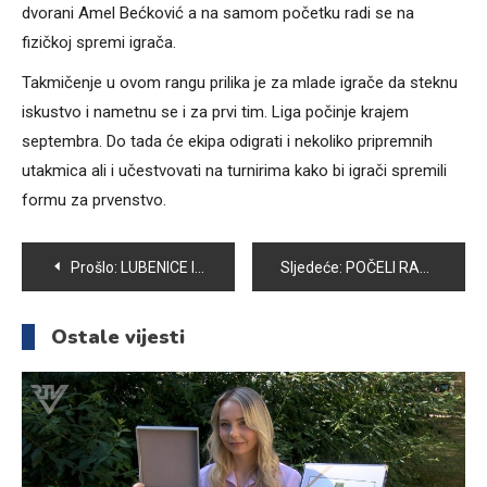
dvorani Amel Bećković a na samom početku radi se na
fizičkoj spremi igrača.
Takmičenje u ovom rangu prilika je za mlade igrače da steknu
iskustvo i nametnu se i za prvi tim. Liga počinje krajem
septembra. Do tada će ekipa odigrati i nekoliko pripremnih
utakmica ali i učestvovati na turnirima kako bi igrači spremili
formu za prvenstvo.
Navigacija
Prošlo:
LUBENICE IZ BAŠTE MELIHE KALJANAC
Sljedeće:
POČELI RADOVI NA SANACIJI KRAKA U ULICI DONJA JOŠANICA I U DUŽINI OD 260 METARA
članaka
Ostale vijesti