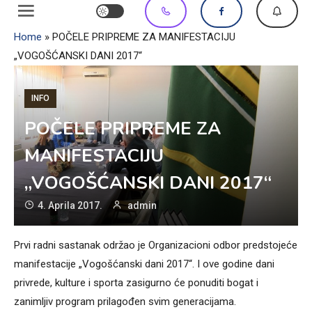
Home
»
POČELE PRIPREME ZA MANIFESTACIJU
„VOGOŠĆANSKI DANI 2017“
INFO
POČELE PRIPREME ZA
MANIFESTACIJU
„VOGOŠĆANSKI DANI 2017“
4. Aprila 2017.
admin
Prvi radni sastanak održao je Organizacioni odbor predstojeće
manifestacije „Vogošćanski dani 2017“. I ove godine dani
privrede, kulture i sporta zasigurno će ponuditi bogat i
zanimljiv program prilagođen svim generacijama.