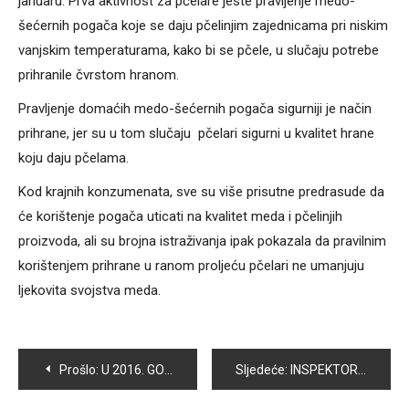
januaru. Prva aktivnost za pčelare jeste pravljenje medo-
šećernih pogača koje se daju pčelinjim zajednicama pri niskim
vanjskim temperaturama, kako bi se pčele, u slučaju potrebe
prihranile čvrstom hranom.
Pravljenje domaćih medo-šećernih pogača sigurniji je način
prihrane, jer su u tom slučaju pčelari sigurni u kvalitet hrane
koju daju pčelama.
Kod krajnih konzumenata, sve su više prisutne predrasude da
će korištenje pogača uticati na kvalitet meda i pčelinjih
proizvoda, ali su brojna istraživanja ipak pokazala da pravilnim
korištenjem prihrane u ranom proljeću pčelari ne umanjuju
ljekovita svojstva meda.
Navigacija
Prošlo:
U 2016. GODINI VOGOŠĆANSKI VATROGASCI OBAVILI 97 INTERVENCIJA
Sljedeće:
INSPEKTORI ISKLJUČILI IZ SAOBRAĆAJA “GRAS”-OVE AUTOBUSKE LINIJE SUTJESKA-VOGOŠĆA I SUTJESKA-ILIJAŠ-LJEŠEVO; IZ “GRAS”-A NE PRIHVATAJU ODLUKU I NASTAVLJAJU DA VOZE I DALJE