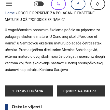
Home
»
POČELE PRIPREME ZA POLAGANJE EKSTERNE
MATURE U OŠ “PORODICE EF. RAMIĆ”
U vogošćanskim osnovnim školama počele su pripreme za
polaganje eksterne mature. U Osnovnoj školi „Porodice ef.
Ramić“ u Semizovcu eksternu maturu polagaće četrdesetak
učenika. Prema riječima direktorice Mersihe Šahinbegović,
ekternu maturu u ovoj školi moći će polagati i učenici iz drugih
kantona koji žele školovanje nastaviti u nekoj srednjoškolskoj
ustanovi na području Kantona Sarajevo.
Navigacija
Prošlo:
ODRŽANA SKUPŠTINA UDRUŽENJA BORACA “PATRIOTSKA LIGA” OPĆINE VOGOŠĆA
Sljedeće:
RADNICI PRETISA STUPILI U ŠTRAJK UPOZORENJA
članaka
Ostale vijesti