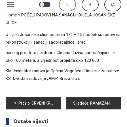
Home
»
POČELI RADOVI NA SANACIJI DIJELA JOŠANIČKE
ULICE
U dijelu Jošaničke ulice od broja 131 – 157 počeli su radovi na
rekonstrukciji i sanaciji saobraćajnice, izradi
parking prostora i trotoara. Ukupna dužina saobraćajnice je
oko 160 metara, a vrijednost projekta oko 120 000
KM. Investitor radova je Općina Vogošća i Direkcije za puteve
KS. Izvođač radova je „AME“ Breza d.o.o.
Navigacija
Prošlo:
CRVENI KRIŽ OPĆINE VOGOŠĆA: U TOKU RAMAZANA DONIRAJTE PREHRAMBENE PROIZVODE CENTRALNOJ KUHINJI CK
Sljedeće:
RAMAZANSKI PAKETI ZA PORODICE SLABIJEG IMOVINSKOG STANJA
članaka
Ostale vijesti