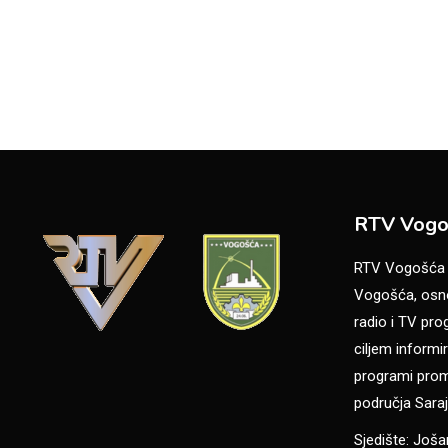
RTV Vogo
RTV Vogošća je
Vogošća, osno
radio i TV pr
ciljem informir
programi promo
područja Saraj
Sjedište: Još