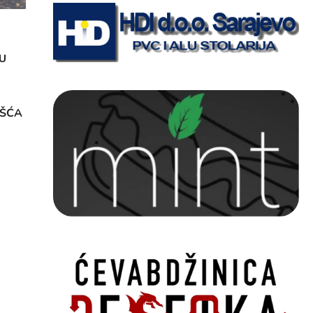
U
OŠĆA