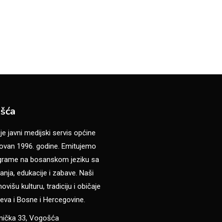
šća
 javni medijski servis općine
van 1996. godine. Emitujemo
ograme na bosanskom jeziku sa
anja, edukacije i zabave. Naši
višu kulturu, tradiciju i običaje
eva i Bosne i Hercegovine.
anička 33, Vogošća