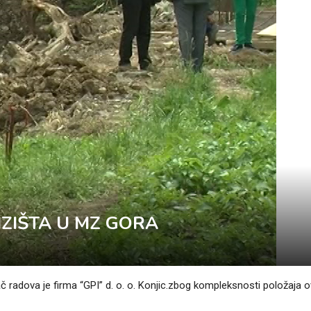
IZIŠTA U MZ GORA
ač radova je firma “GPI” d. o. o. Konjic.zbog kompleksnosti položaja o