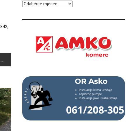
ARHIVA
 842,
A