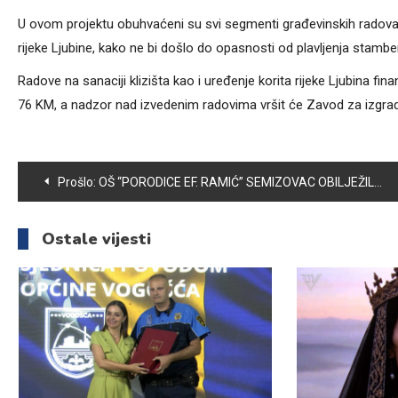
U ovom projektu obuhvaćeni su svi segmenti građevinskih radova, a
rijeke Ljubine, kako ne bi došlo do opasnosti od plavljenja stambe
Radove na sanaciji klizišta kao i uređenje korita rijeke Ljubina f
76 KM, a nadzor nad izvedenim radovima vršit će Zavod za izgrad
Navigacija
Prošlo:
OŠ “PORODICE EF. RAMIĆ” SEMIZOVAC OBILJEŽILA DAN ŠKOLE
članaka
Ostale vijesti