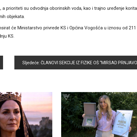
 prioriteti su odvodnja oborinskih voda, kao i trajno uređenje korita
nih objekata.
inansirat će Ministarstvo privrede KS i Općina Vogošća u iznosu od 211
nju KS.
Sljedeće:
ČLANOVI SEKCIJE IZ FIZIKE OŠ “MIRSAD PRNJAVORAC” OSTVARILI ZAPAŽENE REZULTATE NA TAKMIČENJIM