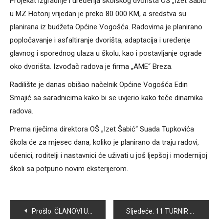
Projekat izgradnje i uređenja školskog dvorišta OŠ „Izet Šabić“
u MZ Hotonj vrijedan je preko 80 000 KM, a sredstva su
planirana iz budžeta Općine Vogošća. Radovima je planirano
popločavanje i asfaltiranje dvorišta, adaptacija i uređenje
glavnog i sporednog ulaza u školu, kao i postavljanje ograde
oko dvorišta. Izvođač radova je firma „AME“ Breza.
Radilište je danas obišao načelnik Općine Vogošća Edin
Smajić sa saradnicima kako bi se uvjerio kako teče dinamika
radova.
Prema riječima direktora OŠ „Izet Šabić“ Suada Tupkovića
škola će za mjesec dana, koliko je planirano da traju radovi,
učenici, roditelji i nastavnici će uživati u još ljepšoj i modernijoj
školi sa potpuno novim eksterijerom.
Navigacija
Prošlo:
ČLANOVI UDRUŽENJA PATRIOTSKE LIGE VOGOŠĆA UREDILI SPOMEN OBILJEŽJE NA KOBILJOJ GLAVI
Sljedeće:
11 TURNIR PRIJATELJSTVA OKUPIT ĆE VELIKI BROJ MLADIH KOŠARKAŠA